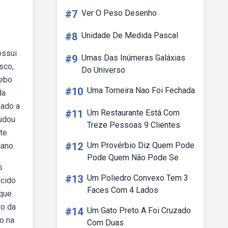
#7
Ver O Peso Desenho
#8
Unidade De Medida Pascal
ossui
#9
Umas Das Inúmeras Galáxias
sco,
Do Universo
Webo
#10
Uma Torneira Nao Foi Fechada
da
dado a
#11
Um Restaurante Está Com
tudou
Treze Pessoas 9 Clientes
rte
#12
Um Provérbio Diz Quem Pode
cano.
Pode Quem Não Pode Se
s
#13
Um Poliedro Convexo Tem 3
ecido
Faces Com 4 Lados
que.
to da
#14
Um Gato Preto A Foi Cruzado
o na
Com Duas