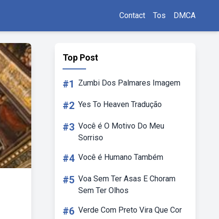
Contact
Tos
DMCA
Top Post
#1
Zumbi Dos Palmares Imagem
#2
Yes To Heaven Tradução
#3
Você é O Motivo Do Meu
Sorriso
#4
Você é Humano Também
#5
Voa Sem Ter Asas E Choram
Sem Ter Olhos
#6
Verde Com Preto Vira Que Cor