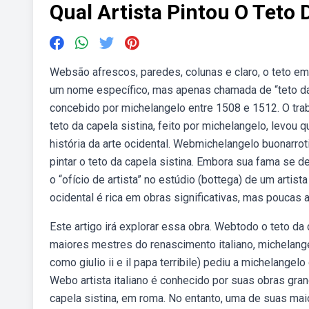
Qual Artista Pintou O Teto 
Websão afrescos, paredes, colunas e claro, o teto em
um nome específico, mas apenas chamada de “teto da.
concebido por michelangelo entre 1508 e 1512. O traba
teto da capela sistina, feito por michelangelo, levou
história da arte ocidental. Webmichelangelo buonarrot
pintar o teto da capela sistina. Embora sua fama se
o “ofício de artista” no estúdio (bottega) de um artis
ocidental é rica em obras significativas, mas poucas a
Este artigo irá explorar essa obra. Webtodo o teto da
maiores mestres do renascimento italiano, michelang
como giulio ii e il papa terribile) pediu a michelangel
Webo artista italiano é conhecido por suas obras gran
capela sistina, em roma. No entanto, uma de suas mai