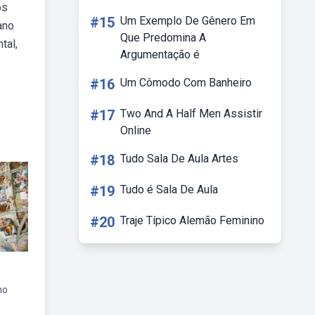
os
#15
Um Exemplo De Gênero Em
ano
Que Predomina A
tal,
Argumentação é
#16
Um Cômodo Com Banheiro
#17
Two And A Half Men Assistir
Online
#18
Tudo Sala De Aula Artes
#19
Tudo é Sala De Aula
#20
Traje Típico Alemão Feminino
no