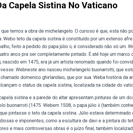
Da Capela Sistina No Vaticano
 que temos a obra de michelangelo. O curioso é que, esta não p
 Webo teto da capela sistina é constituído por um extenso afre
lho, feito a pedido do papa júlio ii, é considerado não só um. 
 quatro anos pra ser completamente pintado. É até hoje um marco 
i, nascido em 1475, era já um artista renomado quando foi convi
 devesse. Webneste ano nasceu michelangelo buonarrotti, que es
ta chamado domenico ghirlandaio, que por sua. Weba história da a
lcançam o status da capela sistina, localizada na cidade do vati
 capela sistina e a parede do altar apresentam pinturas de um do
elo buonarroti (1475. Webem 1508, o papa júlio ii (também conh
o que pintasse o teto da capela sistina. Júlio estava determinado 
diosas e imponentes, como a escultura de davi e a pintura do te
ores e mais controversas obras é o juízo final, também localizad