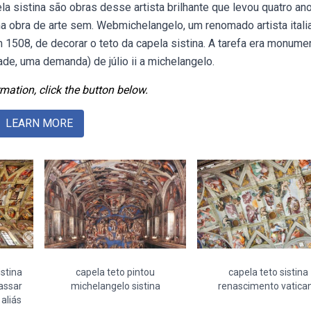
a sistina são obras desse artista brilhante que levou quatro an
ma obra de arte sem. Webmichelangelo, um renomado artista itali
m 1508, de decorar o teto da capela sistina. A tarefa era monumen
ade, uma demanda) de júlio ii a michelangelo.
mation, click the button below.
LEARN MORE
istina
capela teto pintou
capela teto sistina
assar
michelangelo sistina
renascimento vatica
aliás