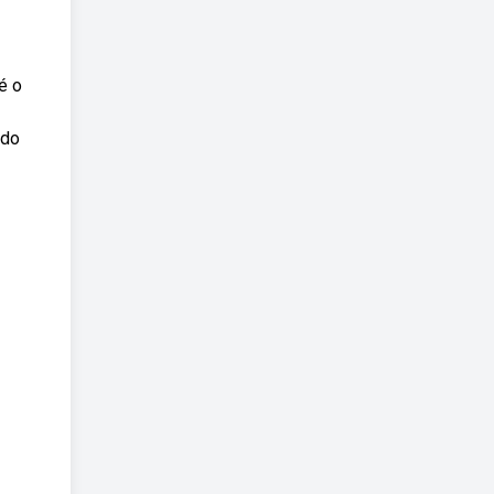
é o
 do