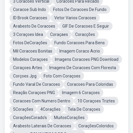
3 Coracoes Vertical
Coracoes Para Recado
Coracoe Sub Indo
Fotos De Coracoes De Fundo
ID Brook Coracoes
Vetor Varios Coracoes
Arabesto De Coracoes
GIF De Coracoes E Seguir
3 Coraçoes Idea
Coraçaes
Coracções
Fotos DeCorações
Fundo Coracoes Para Bens
Mil Coracoes Bonitas
Imagem Coraco Acrio
Modelos Coraçoes
Imagens Coracoes PNG Download
Coraçoes Artes
Imagens De Coracoes Com Floresta
Corçoes Jpg
Foto Com Coraçoes
Fundo Varal De Coracoes
Coracoes Para Coloridas
Reação Coraçoes PNG
Imagem 6 Coraçoes
Coracoes Com Numero Dentro
10 Coraçoes Triztes
5Corações
4Corações
Tela De Coraçoes
CoraçõesCorado's
MuitosCorações
Arabesto Laterais De Coracoes
CoraçõesColoridos