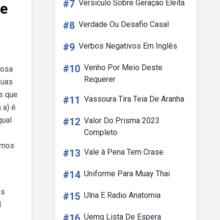
#7
Versiculo Sobre Geração Eleita
te
#8
Verdade Ou Desafio Casal
#9
Verbos Negativos Em Inglês
#10
Venho Por Meio Deste
rosa
Requerer
suas
s que
#11
Vassoura Tira Teia De Aranha
 a) é
qual
#12
Valor Do Prisma 2023
Completo
imos
#13
Vale à Pena Tem Crase
#14
Uniforme Para Muay Thai
es
#15
Ulna E Radio Anatomia
l
#16
Uemg Lista De Espera