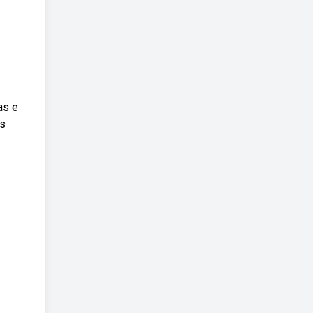
as e
as