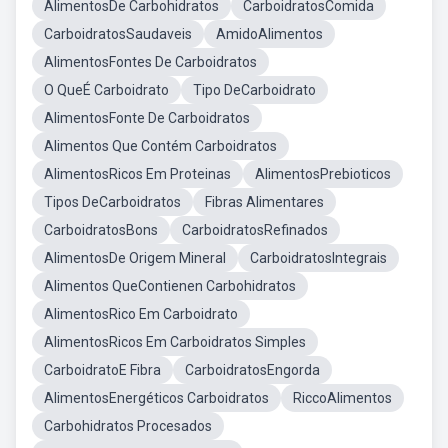
AlimentosDe Carbohidratos
CarboidratosComida
CarboidratosSaudaveis
AmidoAlimentos
AlimentosFontes De Carboidratos
O QueÉ Carboidrato
Tipo DeCarboidrato
AlimentosFonte De Carboidratos
Alimentos Que Contém Carboidratos
AlimentosRicos Em Proteinas
AlimentosPrebioticos
Tipos DeCarboidratos
Fibras Alimentares
CarboidratosBons
CarboidratosRefinados
AlimentosDe Origem Mineral
CarboidratosIntegrais
Alimentos QueContienen Carbohidratos
AlimentosRico Em Carboidrato
AlimentosRicos Em Carboidratos Simples
CarboidratoE Fibra
CarboidratosEngorda
AlimentosEnergéticos Carboidratos
RiccoAlimentos
Carbohidratos Procesados