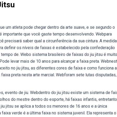
Jitsu
 que um atleta pode chegar dentro da arte suave, e se segundo o
e, é importante que você gaste tempo desenvolvendo. Webpara
você precisará saber qual a circunferência da sua cintura. A medida
ra definir os níveis de faixas é estabelecido pela confederação
r o tempo de. Webo sistema brasileiro de faixas do jiu jitsu é muit
 Pode levar mais de 10 anos para alcançar a faixa preta. Webnes
eito no jiu jitsu, as diferentes cores de faixa e como funciona a
a faixa preta nesta arte marcial. Webforam sete lutas disputadas
, evento de jiu. Webdentro do jiu jitsu existe um sistema de fai
os do mestre dentro do esporte, há faixas infantis, entretanto,
jiu jitsu se aplica a todos os menores de 16 anos e a única
aixa verde é a última faixa no sistema juvenil. Ela representa o