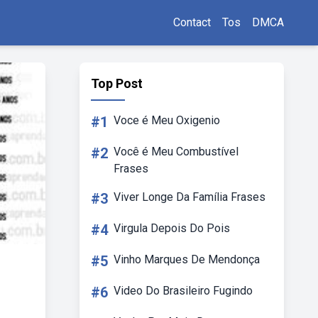
Contact
Tos
DMCA
Top Post
#1
Voce é Meu Oxigenio
#2
Você é Meu Combustível
Frases
#3
Viver Longe Da Família Frases
#4
Virgula Depois Do Pois
#5
Vinho Marques De Mendonça
#6
Video Do Brasileiro Fugindo