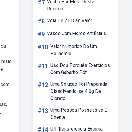
#7
Venho Por Meio Deste
Requerer
#8
Vela De 21 Dias Valor
#9
Vasos Com Flores Artificiais
 da
#10
Valor Numerico De Um
Polinomio
o mais
#11
Uso Dos Porquês Exercícios
te
Com Gabarito Pdf
#12
Uma Solução Foi Preparada
, com
Dissolvendo-se 4 0g De
Cloreto
xas,
#13
Uma Pessoa Possessiva E
.
Doente
#14
Uff Transferência Externa