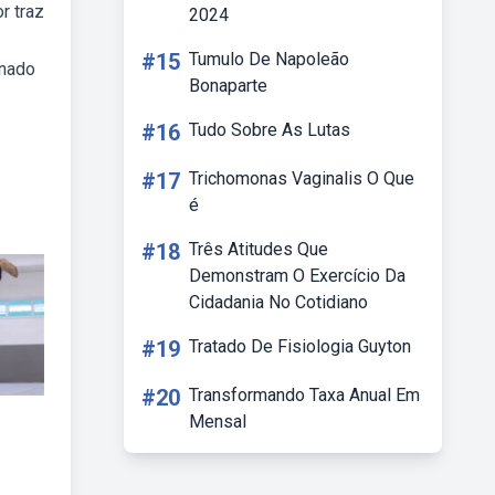
r traz
2024
#15
Tumulo De Napoleão
inado
Bonaparte
#16
Tudo Sobre As Lutas
#17
Trichomonas Vaginalis O Que
é
#18
Três Atitudes Que
Demonstram O Exercício Da
Cidadania No Cotidiano
#19
Tratado De Fisiologia Guyton
#20
Transformando Taxa Anual Em
Mensal