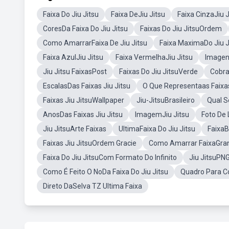
Faixa Do Jiu Jitsu
Faixa DeJiu Jitsu
Faixa CinzaJiu J
CoresDa Faixa Do Jiu Jitsu
Faixas Do Jiu JitsuOrdem
Como AmarrarFaixa De Jiu Jitsu
Faixa MaximaDo Jiu J
Faixa AzulJiu Jitsu
Faixa VermelhaJiu Jitsu
Imagens
Jiu Jitsu FaixasPost
Faixas Do Jiu JitsuVerde
Cobra
EscalasDas Faixas Jiu Jitsu
O Que Representaas Faixas
Faixas Jiu JitsuWallpaper
Jiu-JitsuBrasileiro
Qual S
AnosDas Faixas Jiu Jitsu
ImagemJiu Jitsu
Foto De 
Jiu JitsuArte Faixas
UltimaFaixa Do Jiu Jitsu
FaixaB
Faixas Jiu JitsuOrdem Gracie
Como Amarrar FaixaGran
Faixa Do Jiu JitsuCom Formato Do Infinito
Jiu JitsuPNG
Como É Feito O NoDa Faixa Do Jiu Jitsu
Quadro Para Col
Direto DaSelva TZ Ultima Faixa