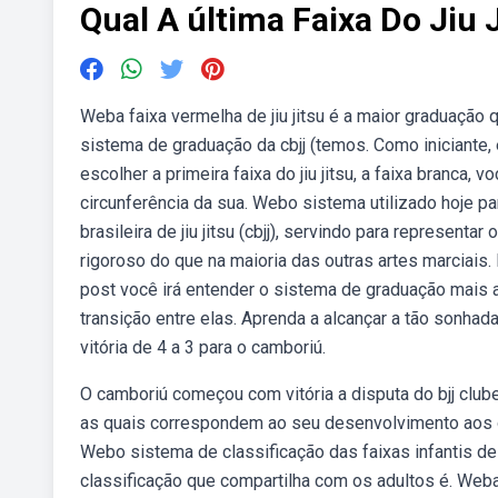
Qual A última Faixa Do Jiu 
Weba faixa vermelha de jiu jitsu é a maior graduação
sistema de graduação da cbjj (temos. Como iniciant
escolher a primeira faixa do jiu jitsu, a faixa branca, 
circunferência da sua. Webo sistema utilizado hoje pa
brasileira de jiu jitsu (cbjj), servindo para representa
rigoroso do que na maioria das outras artes marciais.
post você irá entender o sistema de graduação mais ac
transição entre elas. Aprenda a alcançar a tão sonhad
vitória de 4 a 3 para o camboriú.
O camboriú começou com vitória a disputa do bjj clubes
as quais correspondem ao seu desenvolvimento aos olh
Webo sistema de classificação das faixas infantis de 
classificação que compartilha com os adultos é. Weba f