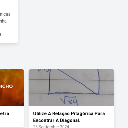
cnicas
inha
.
etra
Utilize A Relação Pitagórica Para
Encontrar A Diagonal.
25 September 2024