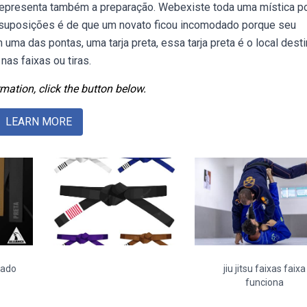
epresenta também a preparação. Webexiste toda uma mística po
s suposições é de que um novato ficou incomodado porque seu
 uma das pontas, uma tarja preta, essa tarja preta é o local dest
as faixas ou tiras.
mation, click the button below.
LEARN MORE
icado
jiu jitsu faixas faixa
funciona