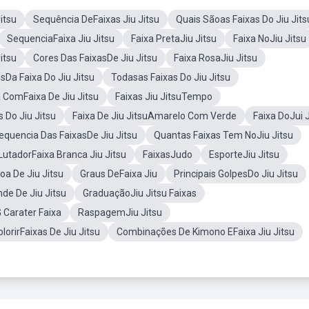
itsu
Sequência DeFaixas Jiu Jitsu
Quais Sãoas Faixas Do Jiu Jits
SequenciaFaixa Jiu Jitsu
Faixa PretaJiu Jitsu
Faixa NoJiu Jitsu
itsu
Cores Das FaixasDe Jiu Jitsu
Faixa RosaJiu Jitsu
Da Faixa Do Jiu Jitsu
Todasas Faixas Do Jiu Jitsu
 ComFaixa De Jiu Jitsu
Faixas Jiu JitsuTempo
 Do Jiu Jitsu
Faixa De Jiu JitsuAmarelo Com Verde
Faixa DoJui 
equencia Das FaixasDe Jiu Jitsu
Quantas Faixas Tem NoJiu Jitsu
LutadorFaixa Branca Jiu Jitsu
FaixasJudo
EsporteJiu Jitsu
oa De Jiu Jitsu
Graus DeFaixa Jiu
Principais GolpesDo Jiu Jitsu
de De Jiu Jitsu
GraduaçãoJiu Jitsu Faixas
 Carater Faixa
RaspagemJiu Jitsu
orirFaixas De Jiu Jitsu
Combinações De Kimono EFaixa Jiu Jitsu