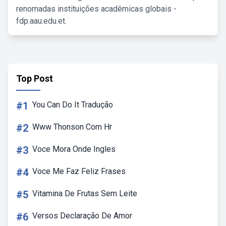
renomadas instituições acadêmicas globais -
fdp.aau.edu.et.
Top Post
#1
You Can Do It Tradução
#2
Www Thonson Com Hr
#3
Voce Mora Onde Ingles
#4
Voce Me Faz Feliz Frases
#5
Vitamina De Frutas Sem Leite
#6
Versos Declaração De Amor