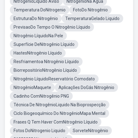
NitrogênioLiquido Aviso
NitrogênioNa Água
Temperatura DoNitrogenio
FotoDo Nitrogênio
EstruturaDo Nitrogênio
TemperaturaGelado Liquido
PrevisaoDo Tempo O Nitrogênio Líquido
Nitrogênio LíquidoNa Pele
Superfície DeNitrogênio Líquido
HastesNitrogênio Líquido
Resfriamentoa Nitrogênio Líquido
BiorrepositórioNitrogênio Líquido
Nitrogênio LíquidoReservatório Comodato
NitrogênioMaquete
Aplicações DoGás Nitrogênio
Cadinho ComNitrogênio PNG
Técnica De NitrogênioLiquido Na Bioprospecção
Ciclo Biogeoquímico Do NitrogênioMapa Mental
Frases Q Tem Haver ComNitrogênio Líquido
Fotos DoNitrogenio Liquido
SorveteNitrogênio