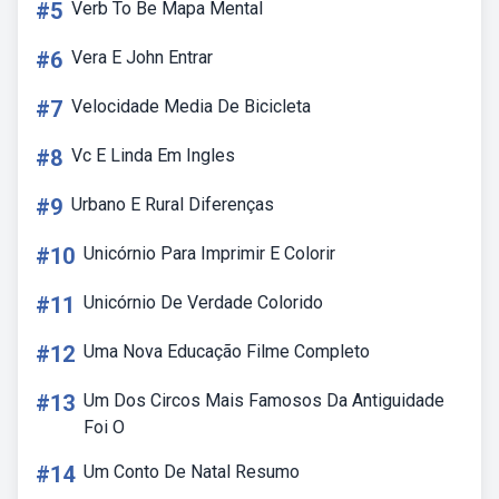
#5
Verb To Be Mapa Mental
#6
Vera E John Entrar
#7
Velocidade Media De Bicicleta
#8
Vc E Linda Em Ingles
#9
Urbano E Rural Diferenças
#10
Unicórnio Para Imprimir E Colorir
#11
Unicórnio De Verdade Colorido
#12
Uma Nova Educação Filme Completo
#13
Um Dos Circos Mais Famosos Da Antiguidade
Foi O
#14
Um Conto De Natal Resumo