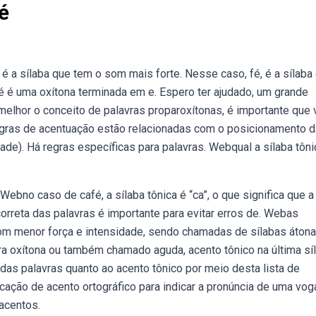
é
 é a sílaba que tem o som mais forte. Nesse caso, fé, é a sílab
fé é uma oxítona terminada em e. Espero ter ajudado, um grande
melhor o conceito de palavras proparoxítonas, é importante que
gras de acentuação estão relacionadas com o posicionamento d
dade). Há regras específicas para palavras. Webqual a sílaba tôn
Webno caso de café, a sílaba tônica é “ca”, o que significa que a
correta das palavras é importante para evitar erros de. Webas
om menor força e intensidade, sendo chamadas de sílabas átona
ra oxítona ou também chamado aguda, acento tônico na última síl
as palavras quanto ao acento tônico por meio desta lista de
cação de acento ortográfico para indicar a pronúncia de uma vog
acentos.