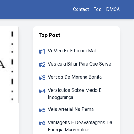
Contact
Tos
DMCA
Top Post
#1
Vi Meu Ex E Fiquei Mal
#2
Vesícula Biliar Para Que Serve
#3
Versos De Morena Bonita
#4
Versiculos Sobre Medo E
Insegurança
#5
Veia Arterial Na Perna
#6
Vantagens E Desvantagens Da
Energia Maremotriz