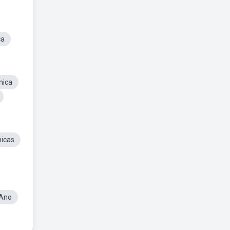
ca
nica
nicas
 Ano