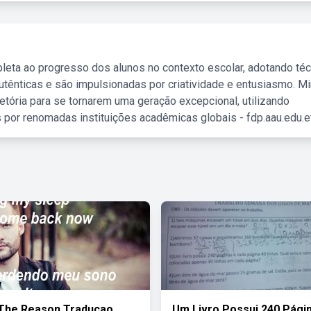
leta ao progresso dos alunos no contexto escolar, adotando té
tênticas e são impulsionadas por criatividade e entusiasmo. M
etória para se tornarem uma geração excepcional, utilizando
 por renomadas instituições acadêmicas globais - fdp.aau.edu.et
 The Reason Traducao
Um Livro Possui 240 Pági