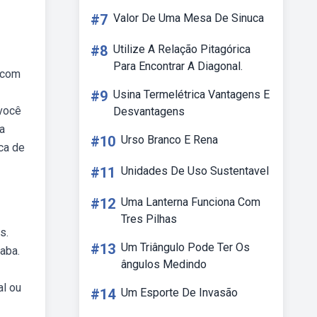
#7
Valor De Uma Mesa De Sinuca
#8
Utilize A Relação Pitagórica
Para Encontrar A Diagonal.
a com
#9
Usina Termelétrica Vantagens E
 você
Desvantagens
a
#10
Urso Branco E Rena
ica de
#11
Unidades De Uso Sustentavel
#12
Uma Lanterna Funciona Com
Tres Pilhas
s.
#13
Um Triângulo Pode Ter Os
aba.
ângulos Medindo
al ou
#14
Um Esporte De Invasão