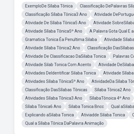
ExemploDe Sílaba Tônica
Classificação DePalavras Síl
Classificação Sílaba Tônica3 Ano
Atividade DePortugu
Atividade De Sílaba Tônica5 Ano
Atividade SobreSílab
Atividade Sílaba Tônica5º Ano
A Palavra Gota Qual E a
Gramatica Tonica Éa Penultima Silaba
Atividade Sílab
Atividade Sílaba Tônica2 Ano
Classificação DasSílabas
Atividade De Classificacao DaSilaba Tonica
Palavras C
Atividade Silab Tonica Com Acento
Atividade DeSilaba
Atividades DeIdentificar Silaba Tonica
Atividade Sílaba
Atividades Sílaba Tônica5º Ano
AtividadeDa Sílaba Tô
Classificação DasSílabas Tônicas
Sílaba Tônica2 Ano
Atividades Sílaba Tônica3 Ano
SílabaTônoica 4º Ano
Sílaba Tônica6 Ano
Silaba Tonica Bncc
Qual aSilab
Explicando aSilaba Tonica
Ativiadde Silaba Tonica
Qual a Sílaba Tônica DaPalavra Animação