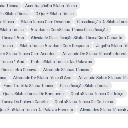
aba Tônica
AcentuaçãoDa Sílaba Tônica
ês Sílaba Tônica
O QueÉ Sílaba Tônica
a Tônica
SílabaTonica Com Desenho
Classificação DaSilaba Toni
Silaba Tonica
Atividades ComSílaba Tônica Classificação
a Tônica4 Ano
Atividade Classificação Sílaba TônicaCom Gabarito
 Tonica
Silaba Tonica Atividade Com Resposta
JogoDa Sílaba Tô
om Silaba Tonica Com Acentos
Atividade De Sílaba TônicaPinterest
 Tonica 1 Ano
Pinte aSilaba Tonica Das Palavras
 TônicaLetra Cursiva
Atividade Sílabas Tônicas
nica
Atividade De Sílaba Tônica3 Ano
Atividade Sobre Sílabas Tô
Food TruckDa Sílaba Tonica
Classificação Silaba Tonica
Qual aSilaba Tonica De Brinquedo
Qual aSilaba Tonica De Roliço
a Tonica Da Palavra Caneta
Qual aSilaba Tonica De Cochicho
Qual É aSilaba Tonica Da Palavra Honesto
Atividades Sílaba Tônica5