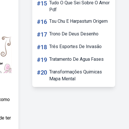
#15
Tudo O Que Sei Sobre O Amor
Pdf
#16
Tsu Chu E Harpastum Origem
#17
Trono De Deus Desenho
#18
Três Esportes De Invasão
#19
Tratamento De Agua Fases
#20
Transformações Quimicas
Mapa Mental
 como
de ter