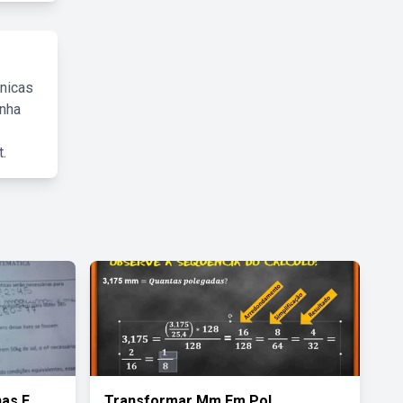
cnicas
inha
.
nas E
Transformar Mm Em Pol