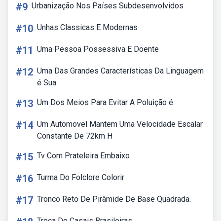
#9
Urbanização Nos Países Subdesenvolvidos
#10
Unhas Classicas E Modernas
#11
Uma Pessoa Possessiva E Doente
#12
Uma Das Grandes Características Da Linguagem
é Sua
#13
Um Dos Meios Para Evitar A Poluição é
#14
Um Automovel Mantem Uma Velocidade Escalar
Constante De 72km H
#15
Tv Com Prateleira Embaixo
#16
Turma Do Folclore Colorir
#17
Tronco Reto De Pirâmide De Base Quadrada.
Troca De Casais Brasileiras