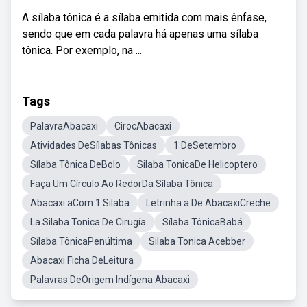
A sílaba tônica é a sílaba emitida com mais ênfase,
sendo que em cada palavra há apenas uma sílaba
tônica. Por exemplo, na ...
Tags
PalavraAbacaxi
CirocAbacaxi
Atividades DeSílabas Tônicas
1 DeSetembro
Sílaba Tônica DeBolo
Silaba TonicaDe Helicoptero
Faça Um Círculo Ao RedorDa Sílaba Tônica
Abacaxi aCom 1 Silaba
Letrinha a De AbacaxiCreche
La Silaba Tonica De Cirugía
Sílaba TônicaBabá
Sílaba TônicaPenúltima
Silaba Tonica Acebber
Abacaxi Ficha DeLeitura
Palavras DeOrigem Indígena Abacaxi