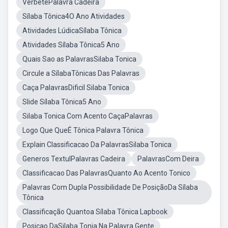
VerbetePalavra Cadeira
Sílaba Tônica4O Ano Atividades
Atividades LúdicaSílaba Tônica
Atividades Sílaba Tônica5 Ano
Quais Sao as PalavrasSilaba Tonica
Circule a SílabaTônicas Das Palavras
Caça PalavrasDificil Silaba Tonica
Slide Sílaba Tônica5 Ano
Silaba Tonica Com Acento CaçaPalavras
Logo Que QueÉ Tônica Palavra Tônica
Explain Classificacao Da PalavrasSilaba Tonica
Generos TextulPalavras Cadeira
PalavrasCom Deira
Classificacao Das PalavrasQuanto Ao Acento Tonico
Palavras Com Dupla Possibilidade De PosiçãoDa Sílaba
Tônica
Classificação Quantoa Sílaba Tônica Lapbook
Posicao DaSilaba Tonia Na Palavra Gente