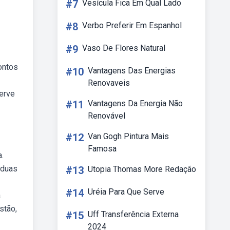
#7
Vesícula Fica Em Qual Lado
#8
Verbo Preferir Em Espanhol
#9
Vaso De Flores Natural
ontos
#10
Vantagens Das Energias
Renovaveis
serve
#11
Vantagens Da Energia Não
Renovável
#12
Van Gogh Pintura Mais
Famosa
a.
 duas
#13
Utopia Thomas More Redação
#14
Uréia Para Que Serve
a
stão,
#15
Uff Transferência Externa
2024