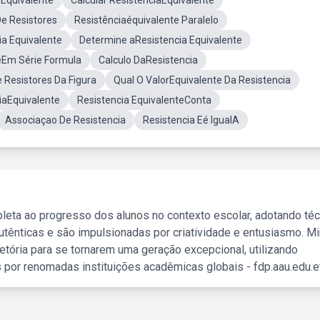
rEquivalente
Calcular ResistenciaEquivalente
e Resistores
Resistênciaéquivalente Paralelo
ia Equivalente
Determine aResistencia Equivalente
eEm Série Formula
Calculo DaResistencia
 Resistores Da Figura
Qual O ValorEquivalente Da Resistencia
iaEquivalente
Resistencia EquivalenteConta
Associaçao De Resistencia
Resistencia Eé IgualA
leta ao progresso dos alunos no contexto escolar, adotando té
tênticas e são impulsionadas por criatividade e entusiasmo. M
etória para se tornarem uma geração excepcional, utilizando
 por renomadas instituições acadêmicas globais - fdp.aau.edu.et