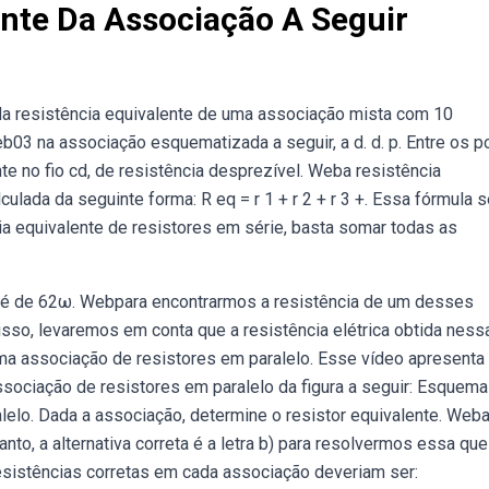
ente Da Associação A Seguir
da resistência equivalente de uma associação mista com 10
eb03 na associação esquematizada a seguir, a d. d. p. Entre os p
nte no fio cd, de resistência desprezível. Weba resistência
lada da seguinte forma: R eq = r 1 + r 2 + r 3 +. Essa fórmula 
cia equivalente de resistores em série, basta somar todas as
r é de 62ω. Webpara encontrarmos a resistência de um desses
disso, levaremos em conta que a resistência elétrica obtida ness
uma associação de resistores em paralelo. Esse vídeo apresenta
ssociação de resistores em paralelo da figura a seguir: Esquema
elo. Dada a associação, determine o resistor equivalente. Web
nto, a alternativa correta é a letra b) para resolvermos essa que
istências corretas em cada associação deveriam ser: