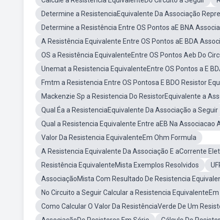
Calcule a Resistência EquivalenteDo Circuito a Seguir
R
Determine a ResistenciaEquivalente Da Associação Repr
Determine a Resistência Entre OS Pontos aE BNA Associa
A Resistência Equivalente Entre OS Pontos aE BDA Associ
OS a Resistência EquivalenteEntre OS Pontos Aeb Do Circ
Unemat a Resistencia EquivalenteEntre OS Pontos a E B
Fmtm a Resistencia Entre OS Pontosa E BDO Resistor Equ
Mackenzie Sp a Resistencia Do ResistorEquivalente a Ass
Qual Éa a ResistenciaEquivalente Da Associação a Seguir
Qual a Resistencia Equivalente Entre aEB Na Associacao 
Valor Da Resistencia EquivalenteEm Ohm Formula
A Resistencia Equivalente Da Associação E aCorrente Ele
Resistência EquivalenteMista Exemplos Resolvidos
UF
AssociaçãoMista Com Resultado De Resistencia Equivale
No Circuito a Seguir Calcular a Resistencia Equivalente
Como Calcular O Valor Da ResistênciaVerde De Um Resis