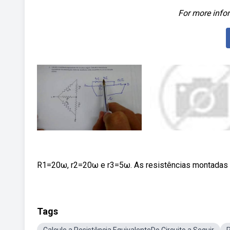
For more infor
R1=20ω, r2=20ω e r3=5ω. As resistências montadas 
Tags