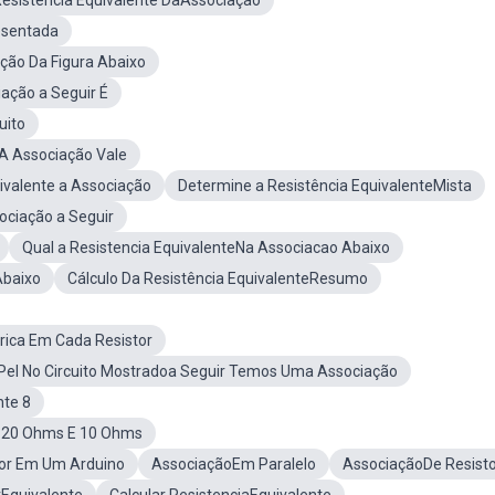
esistencia Equivalente DaAssociaçao
esentada
ção Da Figura Abaixo
ação a Seguir É
uito
DA Associação Vale
ivalente a Associação
Determine a Resistência EquivalenteMista
ociação a Seguir
Qual a Resistencia EquivalenteNa Associacao Abaixo
Abaixo
Cálculo Da Resistência EquivalenteResumo
trica Em Cada Resistor
Pel No Circuito Mostradoa Seguir Temos Uma Associação
nte 8
Em 20 Ohms E 10 Ohms
tor Em Um Arduino
AssociaçãoEm Paralelo
AssociaçãoDe Resist