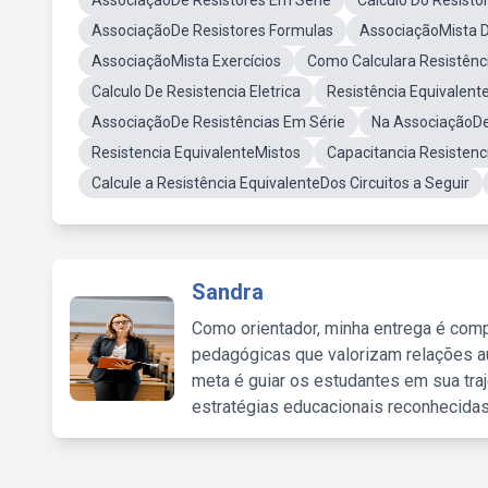
AssociaçãoDe Resistores Em Série
Cálculo Do Resisto
AssociaçãoDe Resistores Formulas
AssociaçãoMista D
AssociaçãoMista Exercícios
Como Calculara Resistênc
Calculo De Resistencia Eletrica
Resistência Equivalent
AssociaçãoDe Resistências Em Série
Na AssociaçãoDe
Resistencia EquivalenteMistos
Capacitancia Resistenc
Calcule a Resistência EquivalenteDos Circuitos a Seguir
Sandra
Como orientador, minha entrega é comp
pedagógicas que valorizam relações au
meta é guiar os estudantes em sua traj
estratégias educacionais reconhecidas