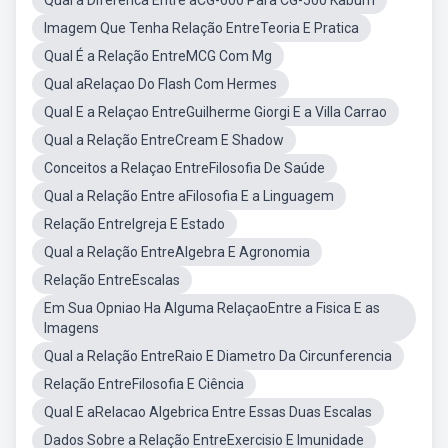
Qual a Diferenca Entre aCG-600 Para CG-500 Kabum
Imagem Que Tenha Relação EntreTeoria E Pratica
Qual É a Relação EntreMCG Com Mg
Qual aRelaçao Do Flash Com Hermes
Qual E a Relaçao EntreGuilherme Giorgi E a Villa Carrao
Qual a Relação EntreCream E Shadow
Conceitos a Relaçao EntreFilosofia De Saúde
Qual a Relação Entre aFilosofia E a Linguagem
Relação EntreIgreja E Estado
Qual a Relação EntreAlgebra E Agronomia
Relação EntreEscalas
Em Sua Opniao Ha Alguma RelaçaoEntre a Fisica E as
Imagens
Qual a Relação EntreRaio E Diametro Da Circunferencia
Relação EntreFilosofia E Ciência
Qual E aRelacao Algebrica Entre Essas Duas Escalas
Dados Sobre a Relação EntreExercisio E Imunidade