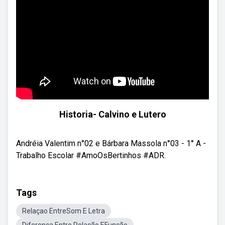
Historia- Calvino e Lutero
Andréia Valentim n°02 e Bárbara Massola n°03 - 1° A -
Trabalho Escolar #AmoOsBertinhos #ADR.
Tags
Relaçao EntreSom E Letra