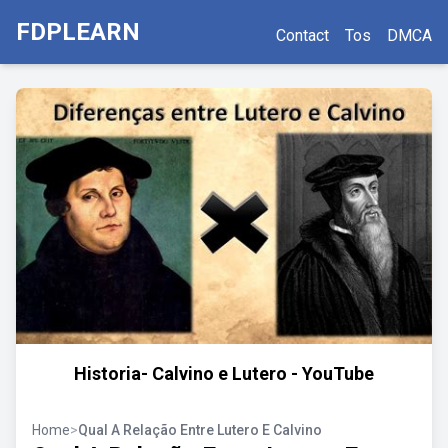
FDPLEARN
Contact
Tos
DMCA
Historia- Calvino e Lutero - YouTube
Home
>
Qual A Relação Entre Lutero E Calvino