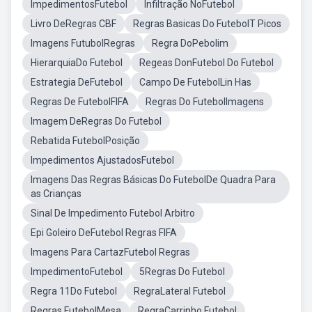
ImpedimentosFutebol
Infiltração NoFutebol
Livro DeRegras CBF
Regras Basicas Do FutebolT Picos
Imagens FutubolRegras
Regra DoPebolim
HierarquiaDo Futebol
Regeas DonFutebol Do Futebol
Estrategia DeFutebol
Campo De FutebolLin Has
Regras De FutebolFIFA
Regras Do FutebolImagens
Imagem DeRegras Do Futebol
Rebatida FutebolPosição
Impedimentos AjustadosFutebol
Imagens Das Regras Básicas Do FutebolDe Quadra Para
as Crianças
Sinal De Impedimento Futebol Arbitro
Epi Goleiro DeFutebol Regras FIFA
Imagens Para CartazFutebol Regras
ImpedimentoFutebol
5Regras Do Futebol
Regra 11Do Futebol
RegraLateral Futebol
Regras FutebolMesa
RegraCarrinho Futebol