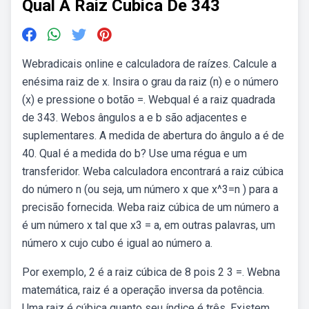
Qual A Raiz Cubica De 343
Webradicais online e calculadora de raízes. Calcule a
enésima raiz de x. Insira o grau da raiz (n) e o número
(x) e pressione o botão =. Webqual é a raiz quadrada
de 343. Webos ângulos a e b são adjacentes e
suplementares. A medida de abertura do ângulo a é de
40. Qual é a medida do b? Use uma régua e um
transferidor. Weba calculadora encontrará a raiz cúbica
do número n (ou seja, um número x que x^3=n ) para a
precisão fornecida. Weba raiz cúbica de um número a
é um número x tal que x3 = a, em outras palavras, um
número x cujo cubo é igual ao número a.
Por exemplo, 2 é a raiz cúbica de 8 pois 2 3 =. Webna
matemática, raiz é a operação inversa da potência.
Uma raiz é cúbica quanto seu índice é três. Existem