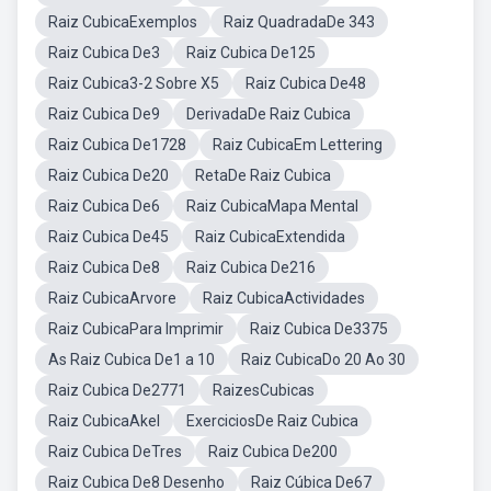
Raiz CubicaExemplos
Raiz QuadradaDe 343
Raiz Cubica De3
Raiz Cubica De125
Raiz Cubica3-2 Sobre X5
Raiz Cubica De48
Raiz Cubica De9
DerivadaDe Raiz Cubica
Raiz Cubica De1728
Raiz CubicaEm Lettering
Raiz Cubica De20
RetaDe Raiz Cubica
Raiz Cubica De6
Raiz CubicaMapa Mental
Raiz Cubica De45
Raiz CubicaExtendida
Raiz Cubica De8
Raiz Cubica De216
Raiz CubicaArvore
Raiz CubicaActividades
Raiz CubicaPara Imprimir
Raiz Cubica De3375
As Raiz Cubica De1 a 10
Raiz CubicaDo 20 Ao 30
Raiz Cubica De2771
RaizesCubicas
Raiz CubicaAkel
ExerciciosDe Raiz Cubica
Raiz Cubica DeTres
Raiz Cubica De200
Raiz Cubica De8 Desenho
Raiz Cúbica De67