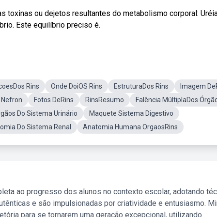
as toxinas ou dejetos resultantes do metabolismo corporal: Uréia
brio. Este equilíbrio preciso é.
coesDos Rins
Onde DoiOS Rins
EstruturaDos Rins
Imagem De
 Nefron
Fotos DeRins
RinsResumo
Falência MúltiplaDos Órgã
rgãos Do Sistema Urinário
Maquete Sistema Digestivo
omia Do Sistema Renal
Anatomia Humana OrgaosRins
leta ao progresso dos alunos no contexto escolar, adotando té
tênticas e são impulsionadas por criatividade e entusiasmo. M
etória para se tornarem uma geração excepcional, utilizando