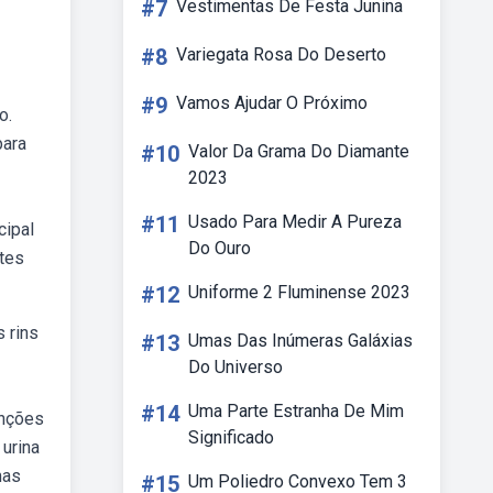
#7
Vestimentas De Festa Junina
#8
Variegata Rosa Do Deserto
#9
Vamos Ajudar O Próximo
o.
para
#10
Valor Da Grama Do Diamante
2023
#11
Usado Para Medir A Pureza
cipal
Do Ouro
ntes
#12
Uniforme 2 Fluminense 2023
 rins
#13
Umas Das Inúmeras Galáxias
Do Universo
#14
Uma Parte Estranha De Mim
unções
Significado
urina
mas
#15
Um Poliedro Convexo Tem 3