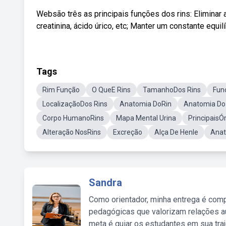
Websão três as principais funções dos rins: Eliminar 
creatinina, ácido úrico, etc; Manter um constante equilí
Tags
Rim Função
O QueE Rins
TamanhoDos Rins
Fun
LocalizaçãoDos Rins
Anatomia DoRin
Anatomia Do
Corpo HumanoRins
Mapa Mental Urina
PrincipaisÓ
Alteração NosRins
Excreção
Alça De Henle
Anat
Sandra
Como orientador, minha entrega é comp
pedagógicas que valorizam relações au
meta é guiar os estudantes em sua traj