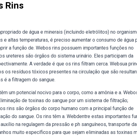
s Rins
apropriado de água e minerais (incluindo eletrólitos) no organism
s e altas temperaturas, é preciso aumentar o consumo de água 
mprir a função de. Webos rins possuem importantes funções no
 ureteres são órgãos do sistema urinário. Eles participam da
pectivamente. A verdade é que os rins filtram cerca. Websua prin
odos os resíduos tóxicos presentes na circulação que são resulta
 é a filtragem do sangue.
têm um potencial nocivo para o corpo, como a amônia e a. Webos
iminação de toxinas do sangue por um sistema de filtração;
s rins são órgãos do corpo humano com a principal função de
tração do sangue. Os rins têm a. Webdentre estas importantes f
uxílio na regulagem da pressão e ph sanguíneos, transporte da 
manhos muito específicos para que sejam eliminadas as toxinas 