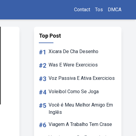
Contact
Tos
DMCA
Top Post
#1
Xicara De Cha Desenho
#2
Was E Were Exercicios
#3
Voz Passiva E Ativa Exercicios
#4
Voleibol Como Se Joga
#5
Você é Meu Melhor Amigo Em
Inglês
#6
Viagem A Trabalho Tem Crase