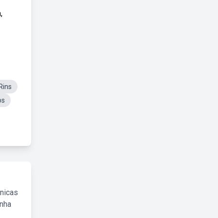
,
Rins
os
cnicas
inha