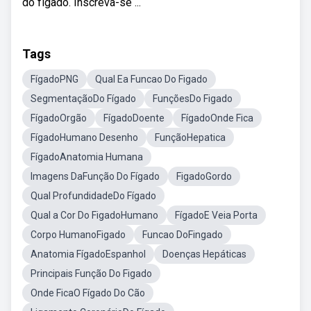
do fígado. Inscreva-se ...
Tags
FígadoPNG
Qual Ea Funcao Do Figado
SegmentaçãoDo Fígado
FunçõesDo Figado
FígadoOrgão
FígadoDoente
FígadoOnde Fica
FígadoHumano Desenho
FunçãoHepatica
FígadoAnatomia Humana
Imagens DaFunção Do Fígado
FigadoGordo
Qual ProfundidadeDo Fígado
Qual a Cor Do FigadoHumano
FígadoE Veia Porta
Corpo HumanoFigado
Funcao DoFingado
Anatomia FígadoEspanhol
Doenças Hepáticas
Principais Função Do Figado
Onde FicaO Fígado Do Cão