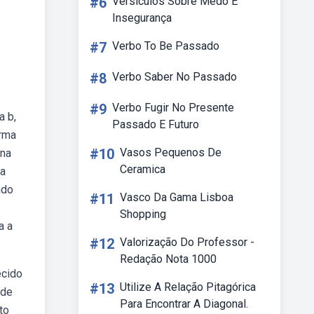
#6
Versiculos Sobre Medo E
Insegurança
#7
Verbo To Be Passado
#8
Verbo Saber No Passado
#9
Verbo Fugir No Presente
a b,
Passado E Futuro
irma
#10
Vasos Pequenos De
ina
Ceramica
ra
ndo
#11
Vasco Da Gama Lisboa
Shopping
a a
#12
Valorização Do Professor -
Redação Nota 1000
ecido
#13
Utilize A Relação Pitagórica
 de
Para Encontrar A Diagonal.
to