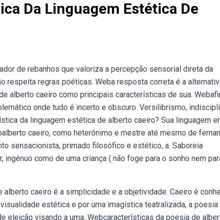
stica Da Linguagem Estética De
dor de rebanhos que valoriza a percepção sensorial direta da
 respeita regras poéticas. Weba resposta correta é a alternativ
de alberto caeiro como principais características de sua. Webaf
mático onde tudo é incerto e obscuro. Versilibrismo, indiscipl
rística da linguagem estética de alberto caeiro? Sua linguagem e
ebalberto caeiro, como heterônimo e mestre até mesmo de ferna
 sensacionista, primado filosófico e estético, a. Saboreia
r, ingénuo como de uma criança ( não foge para o sonho nem par
 alberto caeiro é a simplicidade e a objetividade. Caeiro é conh
isualidade estética e por uma imagística teatralizada, a poesia
de eleição visando a uma. Webcaracterísticas da poesia de alber