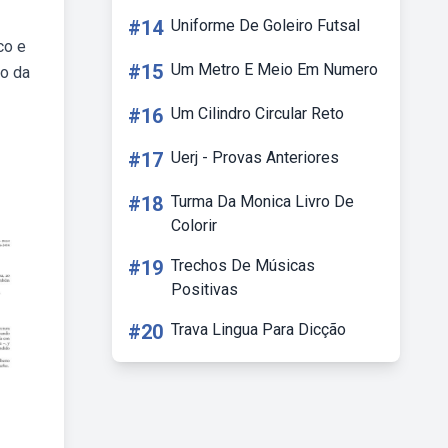
#14
Uniforme De Goleiro Futsal
co e
#15
Um Metro E Meio Em Numero
do da
#16
Um Cilindro Circular Reto
#17
Uerj - Provas Anteriores
#18
Turma Da Monica Livro De
Colorir
#19
Trechos De Músicas
Positivas
#20
Trava Lingua Para Dicção