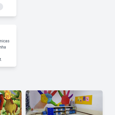
cnicas
inha
.