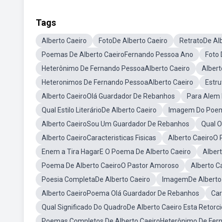
Tags
Alberto Caeiro
FotoDe Alberto Caeiro
RetratoDe Al
Poemas De Alberto CaeiroFernando Pessoa Ano
Foto 
Heterônimo De Fernando PessoaAlberto Caeiro
Alber
Heteronimos De Fernando PessoaAlberto Caeiro
Estr
Alberto CaeiroOlá Guardador De Rebanhos
Para Alem 
Qual Estilo LiterárioDe Alberto Caeiro
Imagem Do Poema
Alberto CaeiroSou Um Guardador De Rebanhos
Qual O
Alberto CaeiroCaracteristicas Fisicas
Alberto CaeiroO
Enem a Tira HagarE O Poema De Alberto Caeiro
Albert
Poema De Alberto CaeiroO Pastor Amoroso
Alberto C
Poesia CompletaDe Alberto Caeiro
ImagemDe Alberto
Alberto CaeiroPoema Olá Guardador De Rebanhos
Car
Qual Significado Do QuadroDe Alberto Caeiro Esta Retorc
Poemas Completos De Alberto CaeiroHeterônimo De Fer