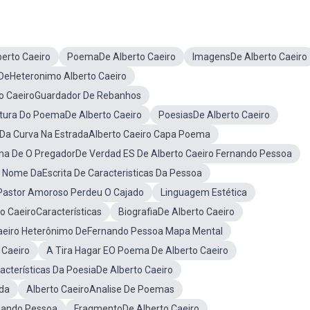
berto Caeiro
PoemaDe Alberto Caeiro
ImagensDe Alberto Caeiro
DeHeteronimo Alberto Caeiro
to CaeiroGuardador De Rebanhos
utura Do PoemaDe Alberto Caeiro
PoesiasDe Alberto Caeiro
Da Curva Na EstradaAlberto Caeiro Capa Poema
 De O PregadorDe Verdad ES De Alberto Caeiro Fernando Pessoa
 Nome DaEscrita De Caracteristicas Da Pessoa
 Pastor Amoroso Perdeu O Cajado
Linguagem Estética
o CaeiroCaracterísticas
BiografiaDe Alberto Caeiro
aeiro Heterônimo DeFernando Pessoa Mapa Mental
 Caeiro
A Tira Hagar EO Poema De Alberto Caeiro
acterísticas Da PoesiaDe Alberto Caeiro
ida
Alberto CaeiroAnalise De Poemas
nando Pessoa
FragmentoDe Alberto Caeiro