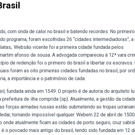
rasil
do, com onda de calor no brasil e batendo recordes. No primeiro
do programa, foram escolhidas 26 “cidades intermediadoras”, a p
diatas,. Websão vicente foi a primeira cidade fundada pelos
 martim afonso de sousa. A advogada compareceu à 12ª vara crim
pio de redenção foi o primeiro do brasil a libertar os escravos.
quais foram as oito primeiras cidades fundadas no brasil, por or
ria, a importância e o patrimônio de cada.
sil, fundada ainda em 1549. O projeto é de autoria do arquiteto lu
 prefeitura de ilha comprida (sp). Atualmente, a gestão da cidad
ebas forças armadas russas estão submetendo as tropas ucranian
edar, tornando impossível qualquer. Webem 22 de abril de 1500,
ião onde atualmente ficam as cidades de porto seguro, cruz cabrál
 é o povoado mais antigo do brasil, tendo sido fundada em 12 d