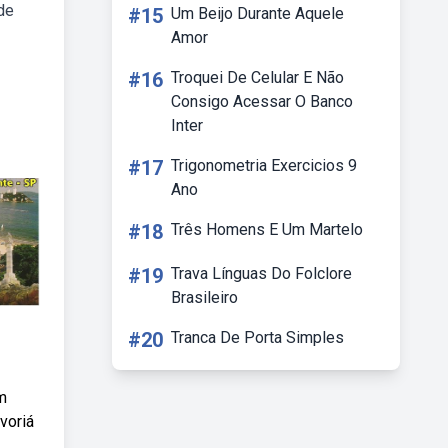
 de
#15
Um Beijo Durante Aquele
Amor
#16
Troquei De Celular E Não
Consigo Acessar O Banco
Inter
#17
Trigonometria Exercicios 9
Ano
#18
Três Homens E Um Martelo
#19
Trava Línguas Do Folclore
Brasileiro
#20
Tranca De Porta Simples
im
voriá