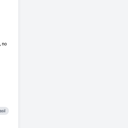
, no
sil