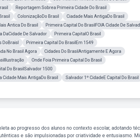
rasil
Reportagem Sobrea Primeira Cidade Do Brasil
rasil
ColonizaçãoDo Brasil
Ciadade Mais AntigaDo Brasil
ais Antica Do Brasil
Primeira Capital Do BrasilFOIA Cidade De Salva
ia DaCidade De Salvador
Primeira CapitalO Brasil
s DoBraisl
Primeira Capital Do BrasilEm 1549
da No Brasil Agora
Cidades Do BrasilAntigamente E Agora
silIlustração
Onde Foia Primeira Capital Do Brasil
ital Do BrasilSalvador 1500
 Cidade Mais AntigaDo Brasil
Salvador 1º CidadeE Capital Do Brasil
leta ao progresso dos alunos no contexto escolar, adotando té
tênticas e são impulsionadas por criatividade e entusiasmo. M