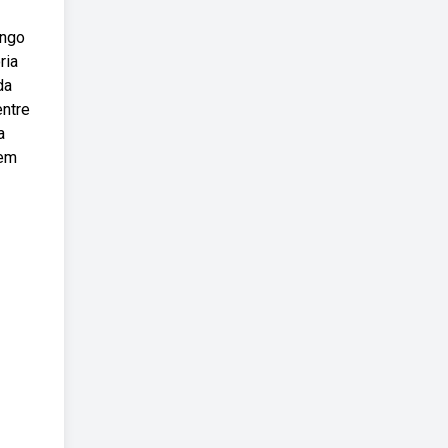
ongo
ria
da
entre
a
 em