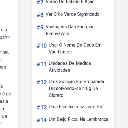
#7
Verbo De Estado E Ação
#8
Ver Grilo Verde Significado
#9
Vantagens Das Energias
 dia
Renovaveis
artir
#10
Usar O Nome De Deus Em
Vão Frases
inal,
 O
#11
Unidades De Medida
dem
Atividades
#12
Uma Solução Foi Preparada
ís
Dissolvendo-se 4 0g De
e é de
Cloreto
as a
#13
Uma Família Feliz Livro Pdf
 a
ia e
#14
Um Beijo Ficou Na Lembrança
e