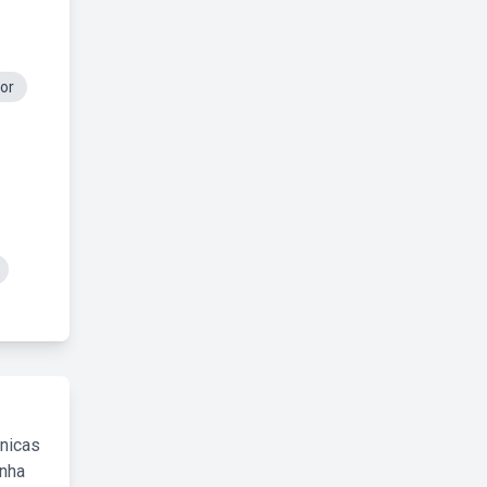
dor
cnicas
inha