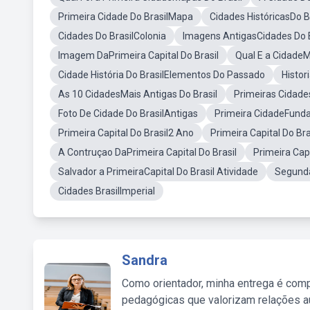
Primeira Cidade Do BrasilMapa
Cidades HistóricasDo B
Cidades Do BrasilColonia
Imagens AntigasCidades Do B
Imagem DaPrimeira Capital Do Brasil
Qual E a CidadeM
Cidade História Do BrasilElementos Do Passado
Histor
As 10 CidadesMais Antigas Do Brasil
Primeiras Cidade
Foto De Cidade Do BrasilAntigas
Primeira CidadeFunda
Primeira Capital Do Brasil2 Ano
Primeira Capital Do Bra
A Contruçao DaPrimeira Capital Do Brasil
Primeira Cap
Salvador a PrimeiraCapital Do Brasil Atividade
Segunda
Cidades BrasilImperial
Sandra
Como orientador, minha entrega é comp
pedagógicas que valorizam relações au