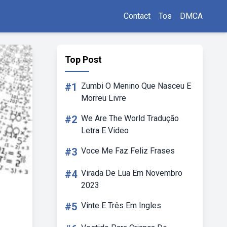
Contact
Tos
DMCA
Top Post
#1
Zumbi O Menino Que Nasceu E
Morreu Livre
#2
We Are The World Tradução
Letra E Video
#3
Voce Me Faz Feliz Frases
#4
Virada De Lua Em Novembro
2023
#5
Vinte E Três Em Ingles