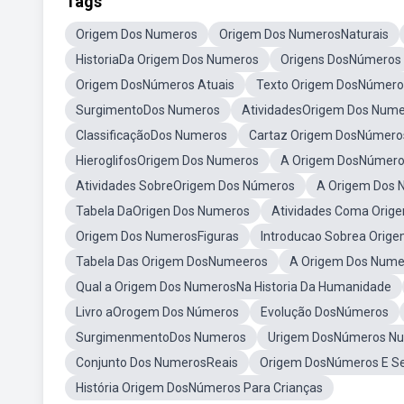
Tags
Origem Dos Numeros
Origem Dos NumerosNaturais
HistoriaDa Origem Dos Numeros
Origens DosNúmeros
Origem DosNúmeros Atuais
Texto Origem DosNúmero
SurgimentoDos Numeros
AtividadesOrigem Dos Num
ClassificaçãoDos Numeros
Cartaz Origem DosNúmero
HieroglifosOrigem Dos Numeros
A Origem DosNúmero
Atividades SobreOrigem Dos Números
A Origem Dos 
Tabela DaOrigen Dos Numeros
Atividades Coma Orig
Origem Dos NumerosFiguras
Introducao Sobrea Orig
Tabela Das Origem DosNumeeros
A Origem Dos Num
Qual a Origem Dos NumerosNa Historia Da Humanidade
Livro aOrogem Dos Números
Evolução DosNúmeros
SurgimenmentoDos Numeros
Urigem DosNúmeros Nu
Conjunto Dos NumerosReais
Origem DosNúmeros E S
História Origem DosNúmeros Para Crianças