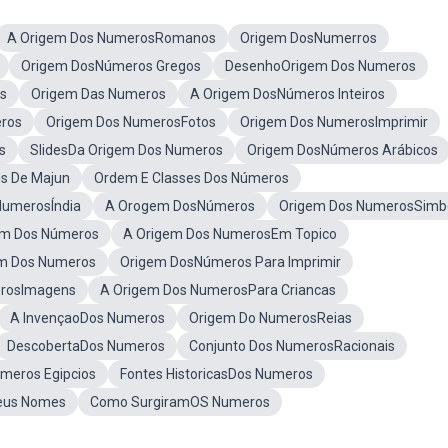
A Origem Dos NumerosRomanos
Origem DosNumerros
Origem DosNúmeros Gregos
DesenhoOrigem Dos Numeros
s
Origem Das Numeros
A Origem DosNúmeros Inteiros
eros
Origem Dos NumerosFotos
Origem Dos NumerosImprimir
s
SlidesDa Origem Dos Numeros
Origem DosNúmeros Arábicos
s De Majun
Ordem E Classes Dos Números
NumerosÍndia
A Orogem DosNúmeros
Origem Dos NumerosSimb
em Dos Números
A Origem Dos NumerosEm Topico
em Dos Numeros
Origem DosNúmeros Para Imprimir
erosImagens
A Origem Dos NumerosPara Criancas
A InvençaoDos Numeros
Origem Do NumerosReias
DescobertaDos Numeros
Conjunto Dos NumerosRacionais
meros Egipcios
Fontes HistoricasDos Numeros
eus Nomes
Como SurgiramOS Numeros