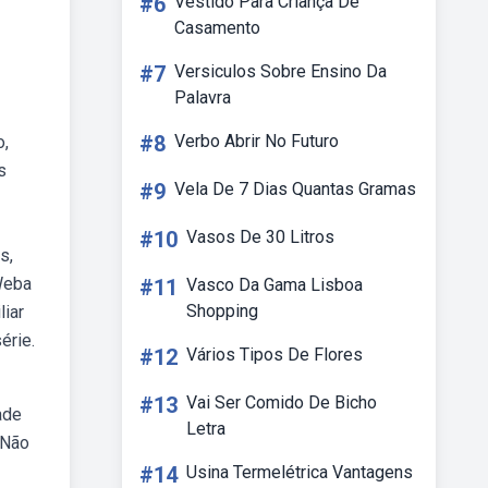
#6
Vestido Para Criança De
Casamento
#7
Versiculos Sobre Ensino Da
Palavra
#8
Verbo Abrir No Futuro
o,
s
#9
Vela De 7 Dias Quantas Gramas
#10
Vasos De 30 Litros
s,
Weba
#11
Vasco Da Gama Lisboa
Shopping
iar
érie.
#12
Vários Tipos De Flores
#13
Vai Ser Comido De Bicho
ade
Letra
 Não
#14
Usina Termelétrica Vantagens