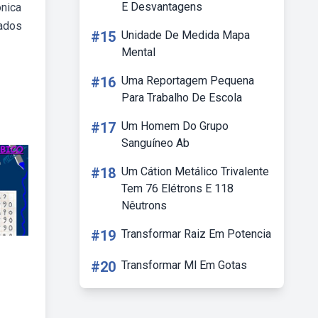
E Desvantagens
ônica
iados
#15
Unidade De Medida Mapa
Mental
#16
Uma Reportagem Pequena
Para Trabalho De Escola
#17
Um Homem Do Grupo
Sanguíneo Ab
#18
Um Cátion Metálico Trivalente
Tem 76 Elétrons E 118
Nêutrons
#19
Transformar Raiz Em Potencia
#20
Transformar Ml Em Gotas