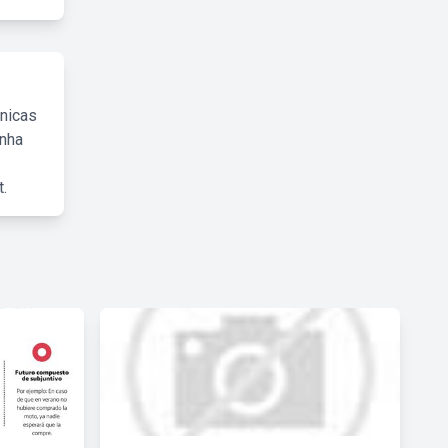
cnicas
inha
.