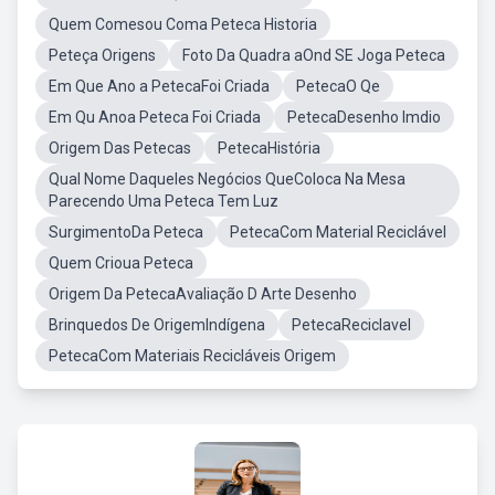
Quem Comesou Coma Peteca Historia
Peteça Origens
Foto Da Quadra aOnd SE Joga Peteca
Em Que Ano a PetecaFoi Criada
PetecaO Qe
Em Qu Anoa Peteca Foi Criada
PetecaDesenho Imdio
Origem Das Petecas
PetecaHistória
Qual Nome Daqueles Negócios QueColoca Na Mesa
Parecendo Uma Peteca Tem Luz
SurgimentoDa Peteca
PetecaCom Material Reciclável
Quem Crioua Peteca
Origem Da PetecaAvaliação D Arte Desenho
Brinquedos De OrigemIndígena
PetecaReciclavel
PetecaCom Materiais Recicláveis Origem