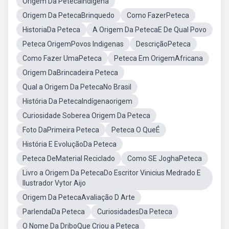
Origem Da PetecaIndígena
Origem Da PetecaBrinquedo
Como FazerPeteca
HistoriaDa Peteca
A Origem Da PetecaE De Qual Povo
Peteca OrigemPovos Indigenas
DescriçãoPeteca
Como Fazer UmaPeteca
Peteca Em OrigemAfricana
Origem DaBrincadeira Peteca
Qual a Origem Da PetecaNo Brasil
História Da PetecaIndígenaorigem
Curiosidade Soberea Origem Da Peteca
Foto DaPrimeira Peteca
Peteca O QueÉ
História E EvoluçãoDa Peteca
Peteca DeMaterial Reciclado
Como SE JoghaPeteca
Livro a Origem Da PetecaDo Escritor Vinicius Medrado E
Ilustrador Vytor Aijo
Origem Da PetecaAvaliação D Arte
ParlendaDa Peteca
CuriosidadesDa Peteca
O Nome Da DriboQue Criou a Peteca