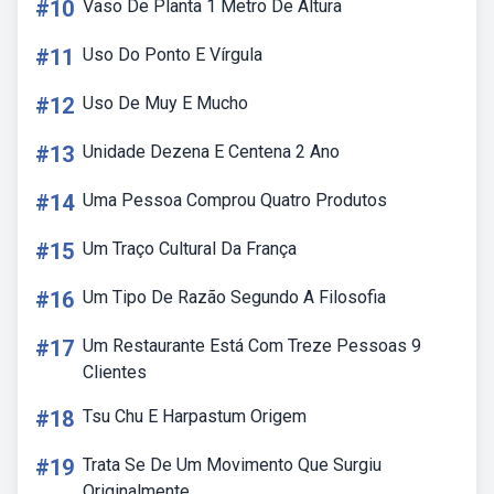
#10
Vaso De Planta 1 Metro De Altura
#11
Uso Do Ponto E Vírgula
#12
Uso De Muy E Mucho
#13
Unidade Dezena E Centena 2 Ano
#14
Uma Pessoa Comprou Quatro Produtos
#15
Um Traço Cultural Da França
#16
Um Tipo De Razão Segundo A Filosofia
#17
Um Restaurante Está Com Treze Pessoas 9
Clientes
#18
Tsu Chu E Harpastum Origem
#19
Trata Se De Um Movimento Que Surgiu
Originalmente