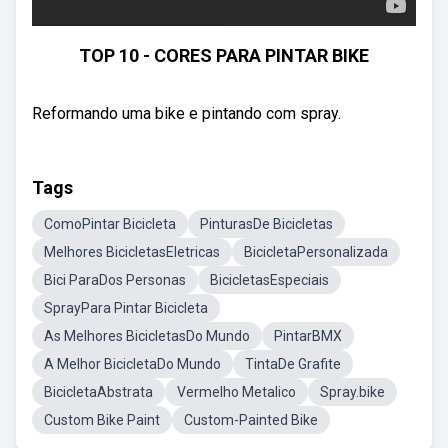
TOP 10 - CORES PARA PINTAR BIKE
Reformando uma bike e pintando com spray.
Tags
ComoPintar Bicicleta
PinturasDe Bicicletas
Melhores BicicletasEletricas
BicicletaPersonalizada
Bici ParaDos Personas
BicicletasEspeciais
SprayPara Pintar Bicicleta
As Melhores BicicletasDo Mundo
PintarBMX
A Melhor BicicletaDo Mundo
TintaDe Grafite
BicicletaAbstrata
Vermelho Metalico
Spray.bike
Custom Bike Paint
Custom-Painted Bike