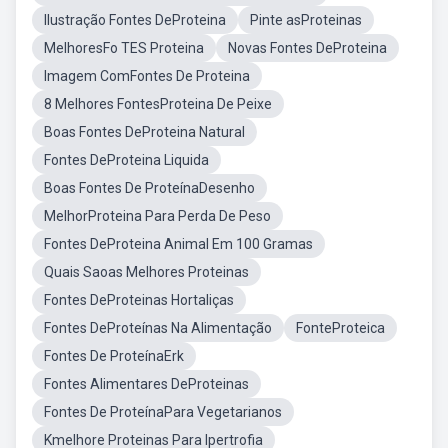
Ilustração Fontes DeProteina
Pinte asProteinas
MelhoresFo TES Proteina
Novas Fontes DeProteina
Imagem ComFontes De Proteina
8 Melhores FontesProteina De Peixe
Boas Fontes DeProteina Natural
Fontes DeProteina Liquida
Boas Fontes De ProteínaDesenho
MelhorProteina Para Perda De Peso
Fontes DeProteina Animal Em 100 Gramas
Quais Saoas Melhores Proteinas
Fontes DeProteinas Hortaliças
Fontes DeProteínas Na Alimentação
FonteProteica
Fontes De ProteínaErk
Fontes Alimentares DeProteinas
Fontes De ProteínaPara Vegetarianos
Kmelhore Proteinas Para Ipertrofia