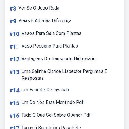
#8
Ver Se O Jogo Roda
#9
Veias E Arterias Diferença
#10
Vasos Para Sala Com Plantas
#11
Vaso Pequeno Para Plantas
#12
Vantagens Do Transporte Hidroviário
#13
Uma Galinha Clarice Lispector Perguntas E
Respostas
#14
Um Esporte De Invasão
#15
Um De Nós Está Mentindo Pdf
#16
Tudo O Que Sei Sobre O Amor Pdf
#17
Tucumã Benefícios Para Pele