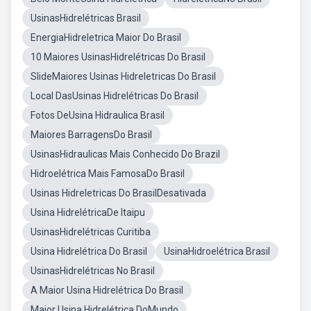
UsinasHidrelétricas Brasil
EnergiaHidreletrica Maior Do Brasil
10 Maiores UsinasHidrelétricas Do Brasil
SlideMaiores Usinas Hidreletricas Do Brasil
Local DasUsinas Hidrelétricas Do Brasil
Fotos DeUsina Hidraulica Brasil
Maiores BarragensDo Brasil
UsinasHidraulicas Mais Conhecido Do Brazil
Hidroelétrica Mais FamosaDo Brasil
Usinas Hidreletricas Do BrasilDesativada
Usina HidrelétricaDe Itaipu
UsinasHidrelétricas Curitiba
Usina Hidrelétrica Do Brasil
UsinaHidroelétrica Brasil
UsinasHidrelétricas No Brasil
A Maior Usina Hidrelétrica Do Brasil
Maior Usina Hidrelétrica DoMundo