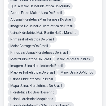
Qual a Maior UsinaHideletrica Do Mundo
Aonde Estaa Maior Uzina Do Brasil
A Usina HidrelétricaMais Famosa Do Brasil
Imagens De UsinaDe Hidrelétrica No Brasil
Usina HidrelétricaMais Bonito Na Do Mundito
PrimeiraHidrelétrica Do Brasil
Maior BarragemDo Brasil
Principais UsinasHidrelétricas Do Brasil
MatrizHidrelétrica Do Brasil
Maior RepresaDo Brasil
Imagem Usina HidreletricaNo Brasil
Maiores HidrelétricasDo Brasil
Maior Usina DoMundo
Usinas Hidreletricas Do Brasil
Mapa UsinasHidrelétricas No Brasil
Hidrelétrica Do BrasilDesenho
Usina HidrelétricaMaquinario
Usina HidrelétricaDe São Luiz Do Tapajós