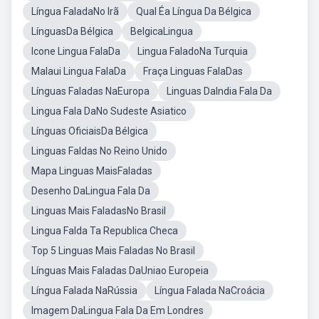
Língua FaladaNo Irã
Qual Éa Língua Da Bélgica
LínguasDa Bélgica
BelgicaLingua
Icone Lingua FalaDa
Lingua FaladoNa Turquia
Malaui Lingua FalaDa
Fraça Linguas FalaDas
Línguas Faladas NaEuropa
Linguas DaIndia Fala Da
Lingua Fala DaNo Sudeste Asiatico
Línguas OficiaisDa Bélgica
Linguas Faldas No Reino Unido
Mapa Linguas MaisFaladas
Desenho DaLingua Fala Da
Linguas Mais FaladasNo Brasil
Lingua Falda Ta Republica Checa
Top 5 Linguas Mais Faladas No Brasil
Línguas Mais Faladas DaUniao Europeia
Língua Falada NaRússia
Língua Falada NaCroácia
Imagem DaLingua Fala Da Em Londres