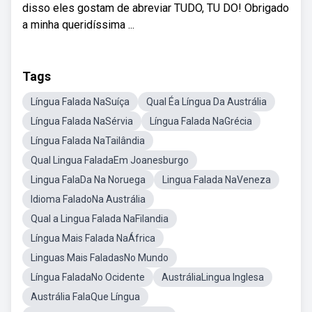
disso eles gostam de abreviar TUDO, TU DO! Obrigado
a minha queridíssima ...
Tags
Língua Falada NaSuíça
Qual Éa Língua Da Austrália
Língua Falada NaSérvia
Língua Falada NaGrécia
Língua Falada NaTailândia
Qual Lingua FaladaEm Joanesburgo
Lingua FalaDa Na Noruega
Lingua Falada NaVeneza
Idioma FaladoNa Austrália
Qual a Lingua Falada NaFilandia
Língua Mais Falada NaÁfrica
Linguas Mais FaladasNo Mundo
Língua FaladaNo Ocidente
AustráliaLingua Inglesa
Austrália FalaQue Língua