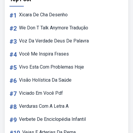
#1
Xicara De Cha Desenho
#2
We Don T Talk Anymore Tradução
#3
Voz Da Verdade Deus De Palavra
#4
Você Me Inspira Frases
#5
Vivo Esta Com Problemas Hoje
#6
Visão Holística Da Saúde
#7
Viciado Em Você Pdf
#8
Verduras Com A Letra A
#9
Verbete De Enciclopédia Infantil
Veias E Arterias Da Perna