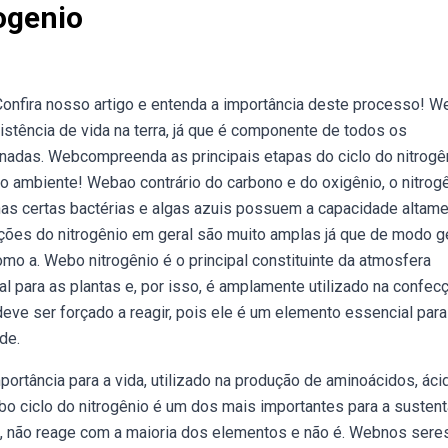
ogenio
onfira nosso artigo e entenda a importância deste processo! W
istência de vida na terra, já que é componente de todos os
nadas. Webcompreenda as principais etapas do ciclo do nitrogê
 o ambiente! Webao contrário do carbono e do oxigênio, o nitrog
nas certas bactérias e algas azuis possuem a capacidade altame
ações do nitrogênio em geral são muito amplas já que de modo g
omo a. Webo nitrogênio é o principal constituinte da atmosfera
l para as plantas e, por isso, é amplamente utilizado na confec
deve ser forçado a reagir, pois ele é um elemento essencial para
de.
rtância para a vida, utilizado na produção de aminoácidos, áci
ebo ciclo do nitrogênio é um dos mais importantes para a susten
el, não reage com a maioria dos elementos e não é. Webnos sere