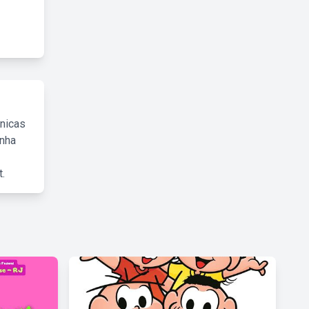
cnicas
inha
.