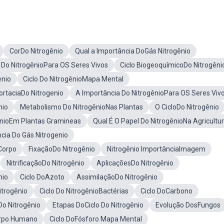
CorDo Nitrogênio
Qual a Importância DoGás Nitrogênio
 Do NitrogênioPara OS Seres Vivos
Ciclo BiogeoquímicoDo Nitrogêni
enio
Ciclo Do NitrogênioMapa Mental
ortaciaDo Nitrogenio
A Importância Do NitrogênioPara OS Seres Viv
nio
Metabolismo Do NitrogênioNas Plantas
O CicloDo Nitrogênio
enioEm Plantas Gramineas
Qual É O Papel Do NitrogênioNa Agricultu
cia Do Gás Nitrogenio
Corpo
FixaçãoDo Nitrogênio
Nitrogênio ImportânciaImagem
NitrificaçãoDo Nitrogênio
AplicaçõesDo Nitrogênio
nio
Ciclo DoAzoto
AssimilaçãoDo Nitrogênio
itrogênio
Ciclo Do NitrogênioBactérias
Ciclo DoCarbono
Do Nitrogênio
Etapas DoCiclo Do Nitrogênio
Evolução DosFungos
orpo Humano
Ciclo DoFósforo Mapa Mental