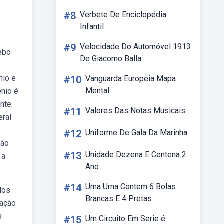
#8
Verbete De Enciclopédia
Infantil
#9
Velocidade Do Automóvel 1913
ebo
De Giacomo Balla
nio e
#10
Vanguarda Europeia Mapa
Mental
ênio é
nte.
#11
Valores Das Notas Musicais
eral
#12
Uniforme De Gala Da Marinha
ção
#13
Unidade Dezena E Centena 2
 a
Ano
#14
Uma Urna Contem 6 Bolas
dos
Brancas E 4 Pretas
tação
s
#15
Um Circuito Em Serie é