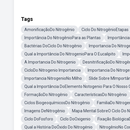
Tags
AmonificaçãoDo Nitrogênio
Ciclo Do NitrogênioEtapas
Importância Do NitrogênioPara as Plantas
Importância
Bactérias DoCiclo Do Nitrogênio
Importancia Do Nitrog
Qual a Importância Do NitrogenioPara O Eucalipito
Imp
A Importancia Do Nitrogenio
DesnitrificaçãoDo Nitrogê
CicloDo Nitrogenio Importancia
Importancia Do Nitrog
Importancia NitrogenioNo Milho
Slide Sobre MImportân
Qual a Importância DoElemento Notogenio Para O Nosso 
FormaçãoDo Nitrogênio
CaracterísticasDo Nitrogênio
Ciclos BiogeoquímicosDo Nitrogênio
FamiliaDo Nitroge
Imagens DeNitrogênio
Mapa Mental SobreO Ciclo Do N
Ciclo DoFosforo
Ciclo DoOxigenio
Fixação Biológica
Qual a História DoÓxido Do Nitrogénio
NitrogênioNo C