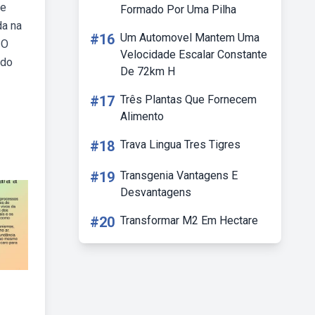
 e
Formado Por Uma Pilha
da na
#16
Um Automovel Mantem Uma
 O
Velocidade Escalar Constante
 do
De 72km H
#17
Três Plantas Que Fornecem
Alimento
#18
Trava Lingua Tres Tigres
#19
Transgenia Vantagens E
Desvantagens
#20
Transformar M2 Em Hectare