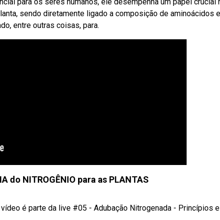
encial para os seres humanos, ele desempenha um papel crucial 
anta, sendo diretamente ligado a composição de aminoácidos 
ado, entre outras coisas, para.
IA do NITROGÊNIO para as PLANTAS
vídeo é parte da live #05 - Adubação Nitrogenada - Princípios e .