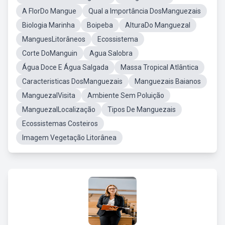
A FlorDo Mangue
Qual a Importância DosManguezais
Biologia Marinha
Boipeba
AlturaDo Manguezal
ManguesLitorâneos
Ecossistema
Corte DoManguin
Agua Salobra
Água Doce E Água Salgada
Massa Tropical Atlântica
Caracteristicas DosManguezais
Manguezais Baianos
ManguezalVisita
Ambiente Sem Poluição
ManguezalLocalização
Tipos De Manguezais
Ecossistemas Costeiros
Imagem Vegetação Litorânea