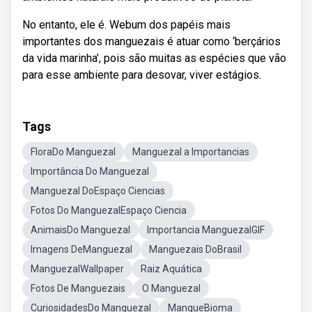
No entanto, ele é. Webum dos papéis mais
importantes dos manguezais é atuar como ‘berçários
da vida marinha’, pois são muitas as espécies que vão
para esse ambiente para desovar, viver estágios.
Tags
FloraDo Manguezal
Manguezal a Importancias
Importância Do Manguezal
Manguezal DoEspaço Ciencias
Fotos Do ManguezalEspaço Ciencia
AnimaisDo Manguezal
Importancia ManguezalGIF
Imagens DeManguezal
Manguezais DoBrasil
ManguezalWallpaper
Raiz Aquática
Fotos De Manguezais
O Manguezal
CuriosidadesDo Manguezal
MangueBioma