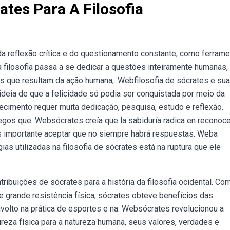
ates Para A Filosofia
da reflexão crítica e do questionamento constante, como ferram
 a filosofia passa a se dedicar a questões inteiramente humanas,
s que resultam da ação humana,. Webfilosofia de sócrates e sua
ideia de que a felicidade só podia ser conquistada por meio da
hecimento requer muita dedicação, pesquisa, estudo e reflexão.
egos que. Websócrates creía que la sabiduría radica en reconoce
es importante aceptar que no siempre habrá respuestas. Weba
s utilizadas na filosofia de sócrates está na ruptura que ele
ribuições de sócrates para a história da filosofia ocidental. Co
 grande resistência física, sócrates obteve benefícios das
envolto na prática de esportes e na. Websócrates revolucionou a
tureza física para a natureza humana, seus valores, verdades e