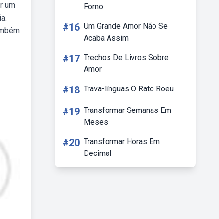
ar um
Forno
a.
#16
Um Grande Amor Não Se
também
Acaba Assim
#17
Trechos De Livros Sobre
Amor
#18
Trava-línguas O Rato Roeu
#19
Transformar Semanas Em
Meses
#20
Transformar Horas Em
Decimal