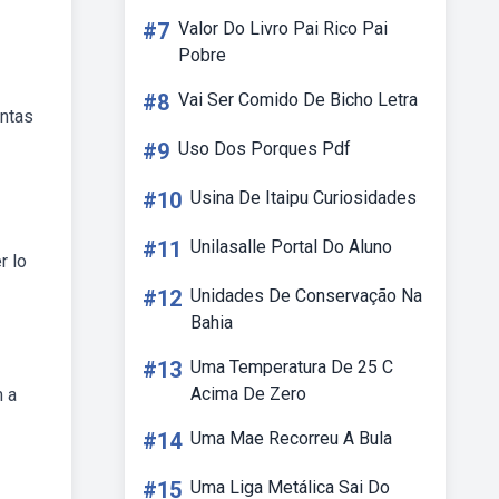
#7
Valor Do Livro Pai Rico Pai
Pobre
#8
Vai Ser Comido De Bicho Letra
entas
#9
Uso Dos Porques Pdf
#10
Usina De Itaipu Curiosidades
#11
Unilasalle Portal Do Aluno
r lo
#12
Unidades De Conservação Na
Bahia
#13
Uma Temperatura De 25 C
Acima De Zero
m a
#14
Uma Mae Recorreu A Bula
#15
Uma Liga Metálica Sai Do