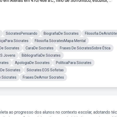
m Atenas em 470/468 a.C., filho de Sofronisco, escultor, ...
SócratesPensando
BiografiaDe Socrates
Filosofia DeAristóte
tiçaPara Sócrates
Filosofia SócratesMapa Mental
De Socrates
CaraDe Socrates
Frases De SócratesSobre Ética
S Jovens
BibliografíaDe Sócrates
rates
ApologiaDe Socrates
PolíticaPara Sócrates
caDe Sócrates
Sócrates EOS Sofistas
e Sócrates
Frases DeAmor Socrates
leta ao progresso dos alunos no contexto escolar, adotando té