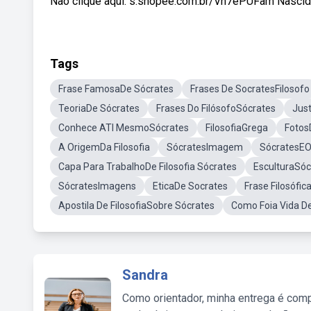
Não clique aqui: s.shopee.com.br/Vn7ePUFam Nascido e
Tags
Frase FamosaDe Sócrates
Frases De SocratesFilosofo
TeoriaDe Sócrates
Frases Do FilósofoSócrates
Jus
Conhece ATI MesmoSócrates
FilosofiaGrega
Fotos
A OrigemDa Filosofia
SócratesImagem
SócratesEO
Capa Para TrabalhoDe Filosofia Sócrates
EsculturaSóc
SócratesImagens
EticaDe Socrates
Frase Filosófi
Apostila De FilosofiaSobre Sócrates
Como Foia Vida D
Sandra
Como orientador, minha entrega é comp