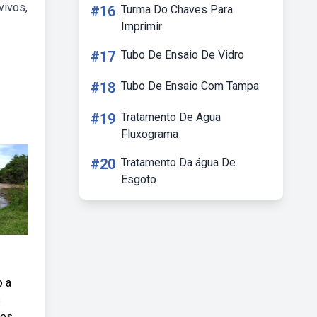
vivos,
#16
Turma Do Chaves Para
Imprimir
#17
Tubo De Ensaio De Vidro
#18
Tubo De Ensaio Com Tampa
#19
Tratamento De Agua
Fluxograma
#20
Tratamento Da água De
Esgoto
o a
s
res