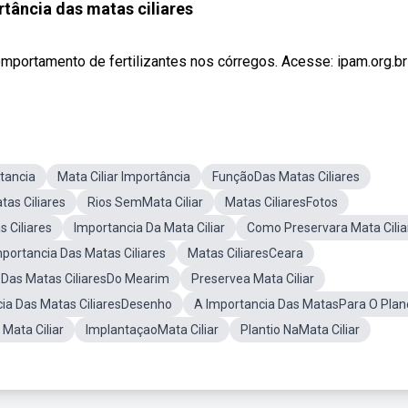
rtância das matas ciliares
portamento de fertilizantes nos córregos. Acesse: ipam.org.br e
tancia
Mata Ciliar Importância
FunçãoDas Matas Ciliares
as Ciliares
Rios SemMata Ciliar
Matas CiliaresFotos
 Ciliares
Importancia Da Mata Ciliar
Como Preservara Mata Cilia
portancia Das Matas Ciliares
Matas CiliaresCeara
 Das Matas CiliaresDo Mearim
Preservea Mata Ciliar
ia Das Matas CiliaresDesenho
A Importancia Das MatasPara O Plan
 Mata Ciliar
ImplantaçaoMata Ciliar
Plantio NaMata Ciliar