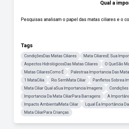
Qual a impo
Pesquisas analisam o papel das matas ciliares e o com
Tags
CondiçõesDas Matas Ciliares
Mata CiliaresE Sua Impor
Aspectos HidrológicosDas Matas Ciliares
O QueSão Mat
Matas CiliaresComo É
Palestraa Importancia Das Matas
1 MataCilia
Rio SemMata Ciliar
Panfletos Sobrea Im
Mata Ciliar Qual aSua Importancia Imagens
Condições
Importancia Da Mata CiliarPara Barragens
A Importânc
Impacto AmbientalMata Ciliar
Lqual Éa Importância Da
Mata CiliarPara Crianças