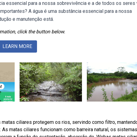
ia essencial para a nossa sobrevivência e a de todos os seres 
importantes? A água é uma substância essencial para a nossa
odução e manutenção está.
mation, click the button below.
LEARN MORE
atas ciliares protegem os rios, servindo como filtro, mantend
. As matas ciliares funcionam como barreira natural, os sistema
rcerem a função de sustentação, absorção de. Webas matas cilia