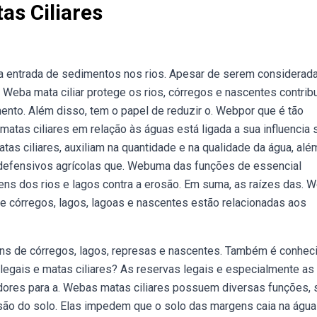
as Ciliares
 a entrada de sedimentos nos rios. Apesar de serem considerad
Weba mata ciliar protege os rios, córregos e nascentes contrib
mento. Além disso, tem o papel de reduzir o. Webpor que é tão
matas ciliares em relação às águas está ligada a sua influencia 
tas ciliares, auxiliam na quantidade e na qualidade da água, alé
e defensivos agrícolas que. Webuma das funções de essencial
ens dos rios e lagos contra a erosão. Em suma, as raízes das. 
 e córregos, lagos, lagoas e nascentes estão relacionadas aos
gens de córregos, lagos, represas e nascentes. Também é conhec
legais e matas ciliares? As reservas legais e especialmente as
edores para a. Webas matas ciliares possuem diversas funções,
osão do solo. Elas impedem que o solo das margens caia na água