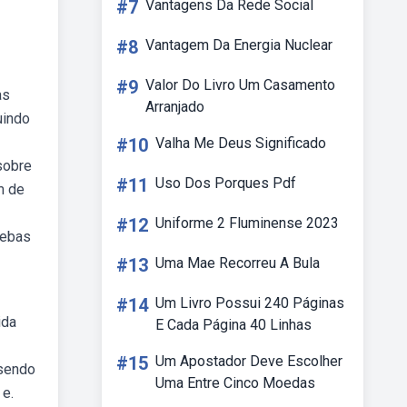
#7
Vantagens Da Rede Social
#8
Vantagem Da Energia Nuclear
#9
Valor Do Livro Um Casamento
as
Arranjado
uindo
#10
Valha Me Deus Significado
sobre
#11
Uso Dos Porques Pdf
m de
#12
Uniforme 2 Fluminense 2023
Webas
#13
Uma Mae Recorreu A Bula
#14
Um Livro Possui 240 Páginas
ida
E Cada Página 40 Linhas
#15
Um Apostador Deve Escolher
 sendo
Uma Entre Cinco Moedas
 e.