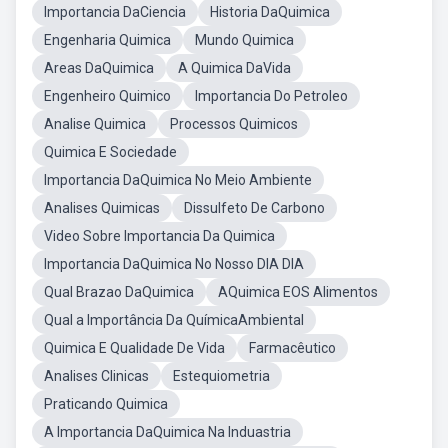
Importancia DaCiencia
Historia DaQuimica
Engenharia Quimica
Mundo Quimica
Areas DaQuimica
A Quimica DaVida
Engenheiro Quimico
Importancia Do Petroleo
Analise Quimica
Processos Quimicos
Quimica E Sociedade
Importancia DaQuimica No Meio Ambiente
Analises Quimicas
Dissulfeto De Carbono
Video Sobre Importancia Da Quimica
Importancia DaQuimica No Nosso DIA DIA
Qual Brazao DaQuimica
AQuimica EOS Alimentos
Qual a Importância Da QuímicaAmbiental
Quimica E Qualidade De Vida
Farmacêutico
Analises Clinicas
Estequiometria
Praticando Quimica
A Importancia DaQuimica Na Induastria