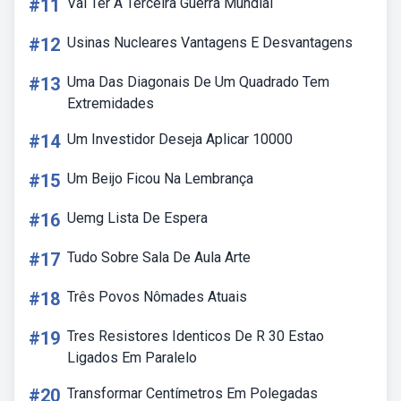
#11
Vai Ter A Terceira Guerra Mundial
#12
Usinas Nucleares Vantagens E Desvantagens
#13
Uma Das Diagonais De Um Quadrado Tem
Extremidades
#14
Um Investidor Deseja Aplicar 10000
#15
Um Beijo Ficou Na Lembrança
#16
Uemg Lista De Espera
#17
Tudo Sobre Sala De Aula Arte
#18
Três Povos Nômades Atuais
#19
Tres Resistores Identicos De R 30 Estao
Ligados Em Paralelo
#20
Transformar Centímetros Em Polegadas