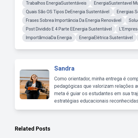
Trabalhos EnergiaSustentáveis
EnergiaSustentavel Mu
Quais São OS Tipos DeEnergia Sustentável
Energias S
Frases Sobrea Importância Da Energia Renovável
Solu
Post Dividido E 4 Parte EEnergia Sustentável
L'Empres
ImportãmciaDa Energia
EnergiaElétrica Sustentável
Sandra
Como orientador, minha entrega é comp
pedagógicas que valorizam relações au
meta é guiar os estudantes em sua traj
estratégias educacionais reconhecidas
Related Posts