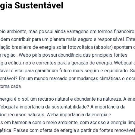
gia Sustentável
eio ambiente, mas possui ainda vantagens em termos financeiro
dem contribuir para um planeta mais seguro e responsável. Ent
ção brasileira de energia solar fotovoltaica (absolar) apontam 
a região,. Webo país possui abundância das principais fontes
gia eólica, rios e correntes para a geração de energia. Webqual 
vel é vital para garantir um futuro mais seguro e equilibrado. S
ustentável? Em um mundo marcado por mudanças climáticas e es
torna cada.
rgia é o sol, um recurso natural e abundante na natureza. A ene
Webqual a importância da sustentabilidade? A importância da
dos recursos naturais. Weba importância da energia e
os em harmonia com o meio ambiente, com acesso à energia limp
ética. Países com oferta de energia a partir de fontes renováve