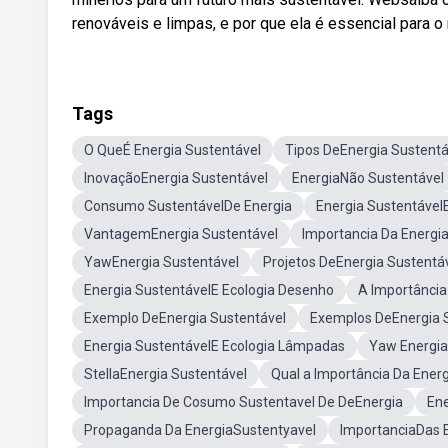
renováveis e limpas, e por que ela é essencial para o
Tags
O QueÉ Energia Sustentável
Tipos DeEnergia Sustentá
InovaçãoEnergia Sustentável
EnergiaNão Sustentável
Consumo SustentávelDe Energia
Energia SustentávelE
VantagemEnergia Sustentável
Importancia Da Energi
YawEnergia Sustentável
Projetos DeEnergia Sustentá
Energia SustentávelE Ecologia Desenho
A Importância
Exemplo DeEnergia Sustentável
Exemplos DeEnergia 
Energia SustentávelE Ecologia Lâmpadas
Yaw Energi
StellaEnergia Sustentável
Qual a Importância Da Energ
Importancia De Cosumo Sustentavel De DeEnergia
Ene
Propaganda Da EnergiaSustentyavel
ImportanciaDas 