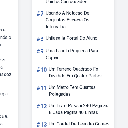
Unidos Curiosidades
#7
Usando A Notacao De
Conjuntos Escreva Os
Intervalos
s e
enda o
#8
Unilasalle Portal Do Aluno
o
#9
Uma Fabula Pequena Para
Copiar
é a
ua
#10
Um Terreno Quadrado Foi
cassez
Dividido Em Quatro Partes
#11
Um Metro Tem Quantas
rgia
Polegadas
#12
Um Livro Possui 240 Páginas
E Cada Página 40 Linhas
a e.
is
#13
Um Cordel De Leandro Gomes