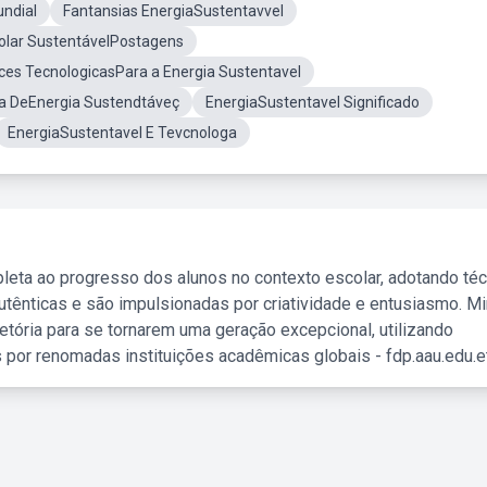
ndial
Fantansias EnergiaSustentavvel
olar SustentávelPostagens
ces TecnologicasPara a Energia Sustentavel
a DeEnergia Sustendtáveç
EnergiaSustentavel Significado
EnergiaSustentavel E Tevcnologa
leta ao progresso dos alunos no contexto escolar, adotando té
tênticas e são impulsionadas por criatividade e entusiasmo. M
etória para se tornarem uma geração excepcional, utilizando
 por renomadas instituições acadêmicas globais - fdp.aau.edu.et