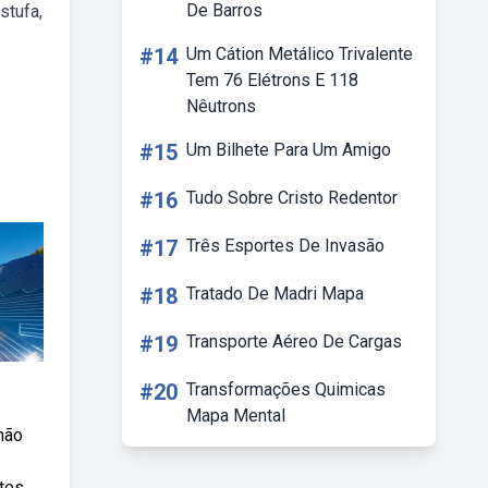
De Barros
stufa,
#14
Um Cátion Metálico Trivalente
Tem 76 Elétrons E 118
Nêutrons
#15
Um Bilhete Para Um Amigo
#16
Tudo Sobre Cristo Redentor
#17
Três Esportes De Invasão
#18
Tratado De Madri Mapa
#19
Transporte Aéreo De Cargas
#20
Transformações Quimicas
Mapa Mental
não
ntes