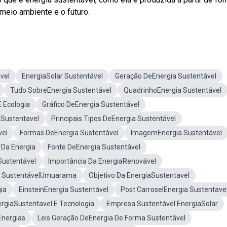
 meio ambiente e o futuro.
vel
EnergiaSolar Sustentável
Geração DeEnergia Sustentável
Tudo SobreEnergia Sustentável
QuadrinhoEnergia Sustentável
 Ecologia
Gráfico DeEnergia Sustentável
aSustentavel
Principais Tipos DeEnergia Sustentável
vel
Formas DeEnergia Sustentável
ImagemEnergia Sustentável
 Da Energia
Fonte DeEnergia Sustentável
Sustentável
Importância Da EnergiaRenovável
a SustentávelUmuarama
Objetivo Da EnergiaSustentavel
ia
EinsteinEnergia Sustentável
Post CarroselEnergia Sustentave
rgiaSustentavel E Tecnologia
Empresa Sustentável EnergiaSolar
Energias
Leis Geração DeEnergia De Forma Sustentável