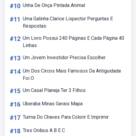
#10
Unha De Onça Pintada Animal
#11
Uma Galinha Clarice Lispector Perguntas E
Respostas
#12
Um Livro Possui 240 Páginas E Cada Página 40
Linhas
#13
Um Jovem Investidor Precisa Escolher
#14
Um Dos Circos Mais Famosos Da Antiguidade
Foi O
#15
Um Casal Planeja Ter 3 Filhos
#16
Uberaba Minas Gerais Mapa
#17
Turma Do Chaves Para Colorir E Imprimir
#18
Tres Onibus A B E C