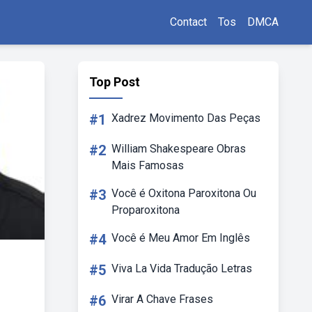
Contact
Tos
DMCA
Top Post
#1
Xadrez Movimento Das Peças
#2
William Shakespeare Obras
Mais Famosas
#3
Você é Oxitona Paroxitona Ou
Proparoxitona
#4
Você é Meu Amor Em Inglês
#5
Viva La Vida Tradução Letras
#6
Virar A Chave Frases