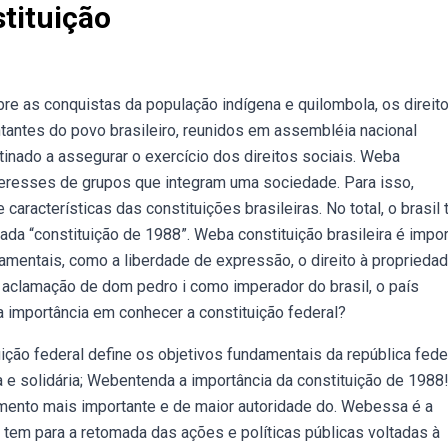
tituição
re as conquistas da população indígena e quilombola, os direit
tantes do povo brasileiro, reunidos em assembléia nacional
stinado a assegurar o exercício dos direitos sociais. Weba
interesses de grupos que integram uma sociedade. Para isso,
aracterísticas das constituições brasileiras. No total, o brasil 
mada “constituição de 1988”. Weba constituição brasileira é impo
amentais, como a liberdade de expressão, o direito à propriedad
aclamação de dom pedro i como imperador do brasil, o país
 a importância em conhecer a constituição federal?
uição federal define os objetivos fundamentais da república fede
ta e solidária; Webentenda a importância da constituição de 1988
umento mais importante e de maior autoridade do. Webessa é a
 tem para a retomada das ações e políticas públicas voltadas à