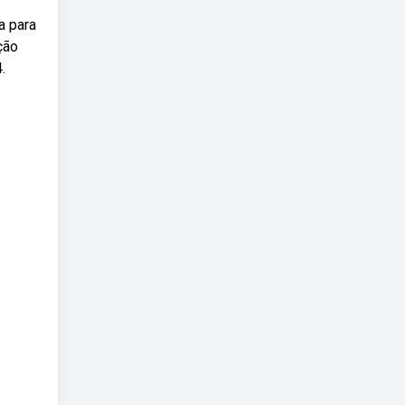
a para
ção
.