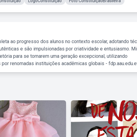
onstituição
LogoConstituição
Foto ConstituiçãoBrasileira
leta ao progresso dos alunos no contexto escolar, adotando té
tênticas e são impulsionadas por criatividade e entusiasmo. M
etória para se tornarem uma geração excepcional, utilizando
 por renomadas instituições acadêmicas globais - fdp.aau.edu.et