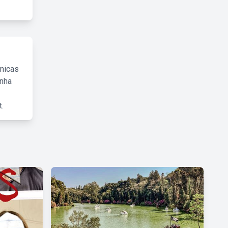
cnicas
inha
.