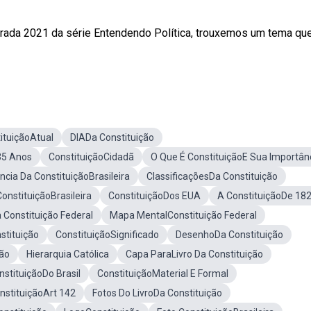
rada 2021 da série Entendendo Política, trouxemos um tema qu
ituiçãoAtual
DIADa Constituição
35 Anos
ConstituiçãoCidadã
O Que É ConstituiçãoE Sua Importân
ncia Da ConstituiçãoBrasileira
ClassificaçõesDa Constituição
ConstituiçãoBrasileira
ConstituiçãoDos EUA
A ConstituiçãoDe 18
 Constituição Federal
Mapa MentalConstituição Federal
stituição
ConstituiçãoSignificado
DesenhoDa Constituição
ção
Hierarquia Católica
Capa ParaLivro Da Constituição
nstituiçãoDo Brasil
ConstituiçãoMaterial E Formal
nstituiçãoArt 142
Fotos Do LivroDa Constituição