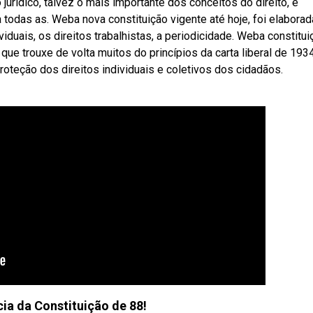
jurídico, talvez o mais importante dos conceitos do direito, e
 a todas as. Weba nova constituição vigente até hoje, foi elaborad
ividuais, os direitos trabalhistas, a periodicidade. Weba constitui
que trouxe de volta muitos do princípios da carta liberal de 1934
roteção dos direitos individuais e coletivos dos cidadãos.
ia da Constituição de 88!