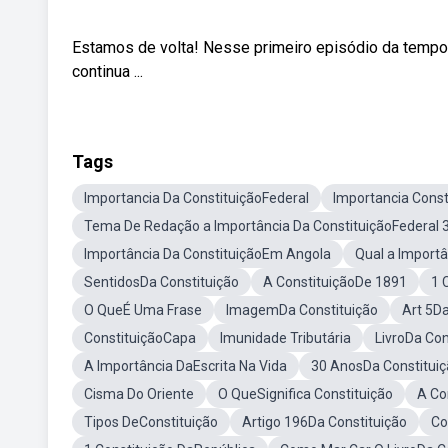
Estamos de volta! Nesse primeiro episódio da tempo
continua ...
Tags
Importancia Da ConstituiçãoFederal
Importancia Const
Tema De Redação a Importância Da ConstituiçãoFederal 
Importância Da ConstituiçãoEm Angola
Qual a Importâ
SentidosDa Constituição
A ConstituiçãoDe 1891
1 
O QueÉ Uma Frase
ImagemDa Constituição
Art 5Da
ConstituiçãoCapa
Imunidade Tributária
LivroDa Con
A Importância DaEscrita Na Vida
30 AnosDa Constitui
Cisma Do Oriente
O QueSignifica Constituição
A Co
Tipos DeConstituição
Artigo 196Da Constituição
Co