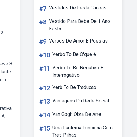
#7
Vestidos De Festa Canoas
#8
Vestido Para Bebe De 1 Ano
Festa
os
#9
Versos De Amor E Poesias
#10
Verbo To Be O'que é
teve 8
#11
Verbo To Be Negativo E
rtante
Interrogativo
e, o
#12
Verb To Be Traducao
#13
Vantagens Da Rede Social
rativa
#14
Van Gogh Obra De Arte
! A
#15
Uma Lanterna Funciona Com
Tres Pilhas