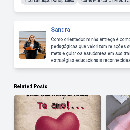
1 Constituição DaRepública
Como Mar Car O LivroDa C
Sandra
Como orientador, minha entrega é comp
pedagógicas que valorizam relações au
meta é guiar os estudantes em sua traj
estratégias educacionais reconhecidas
Related Posts