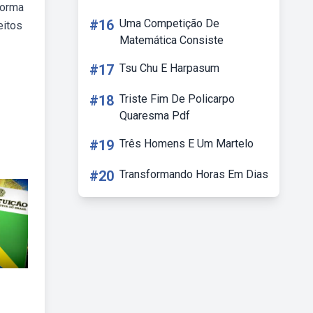
norma
#16
Uma Competição De
eitos
Matemática Consiste
#17
Tsu Chu E Harpasum
#18
Triste Fim De Policarpo
Quaresma Pdf
#19
Três Homens E Um Martelo
#20
Transformando Horas Em Dias