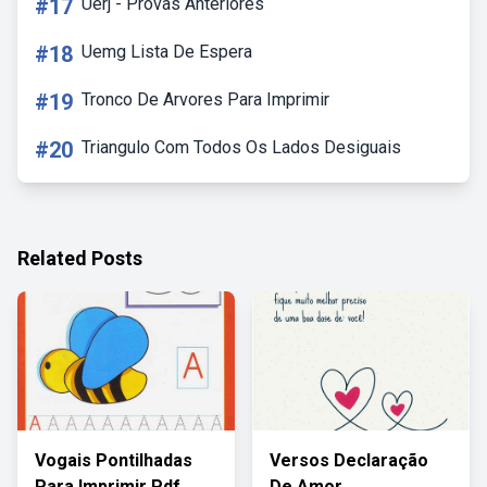
#17
Uerj - Provas Anteriores
#18
Uemg Lista De Espera
#19
Tronco De Arvores Para Imprimir
#20
Triangulo Com Todos Os Lados Desiguais
Related Posts
Vogais Pontilhadas
Versos Declaração
Para Imprimir Pdf
De Amor