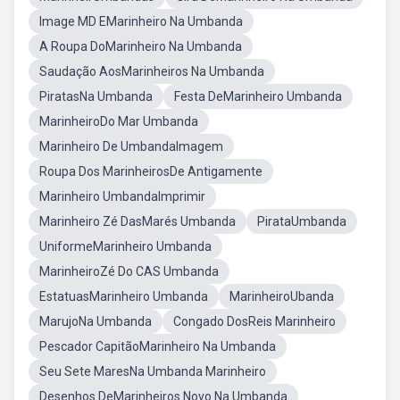
Image MD EMarinheiro Na Umbanda
A Roupa DoMarinheiro Na Umbanda
Saudação AosMarinheiros Na Umbanda
PiratasNa Umbanda
Festa DeMarinheiro Umbanda
MarinheiroDo Mar Umbanda
Marinheiro De UmbandaImagem
Roupa Dos MarinheirosDe Antigamente
Marinheiro UmbandaImprimir
Marinheiro Zé DasMarés Umbanda
PirataUmbanda
UniformeMarinheiro Umbanda
MarinheiroZé Do CAS Umbanda
EstatuasMarinheiro Umbanda
MarinheiroUbanda
MarujoNa Umbanda
Congado DosReis Marinheiro
Pescador CapitãoMarinheiro Na Umbanda
Seu Sete MaresNa Umbanda Marinheiro
Desenhos DeMarinheiros Novo Na Umbanda