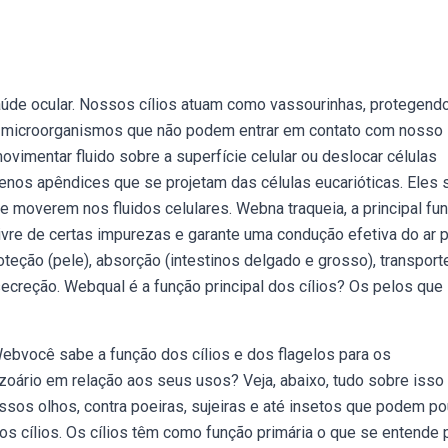
saúde ocular. Nossos cílios atuam como vassourinhas, protegend
ra ou microorganismos que não podem entrar em contato com nosso
vimentar fluido sobre a superfície celular ou deslocar células
enos apêndices que se projetam das células eucarióticas. Eles 
e moverem nos fluidos celulares. Webna traqueia, a principal fu
a livre de certas impurezas e garante uma condução efetiva do ar 
eção (pele), absorção (intestinos delgado e grosso), transport
secreção. Webqual é a função principal dos cílios? Os pelos que
Webvocê sabe a função dos cílios e dos flagelos para os
zoário em relação aos seus usos? Veja, abaixo, tudo sobre isso 
sos olhos, contra poeiras, sujeiras e até insetos que podem po
s cílios. Os cílios têm como função primária o que se entende 