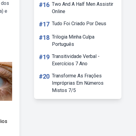
o dos
#16
Two And A Half Men Assistir
a) e
Online
#17
Tudo Foi Criado Por Deus
#18
Trilogia Minha Culpa
Português
#19
Transitividade Verbal -
Exercícios 7 Ano
#20
Transforme As Frações
Impróprias Em Números
Mistos 7/5
lios