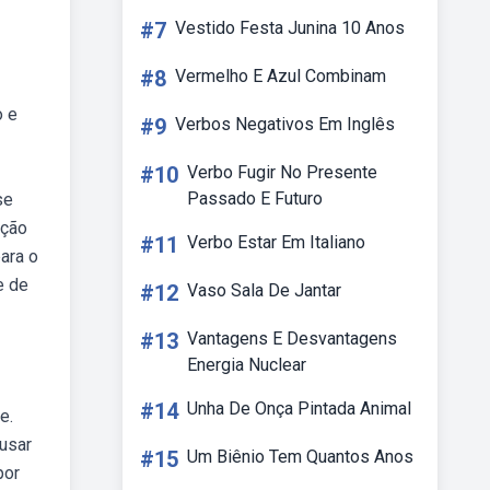
#7
Vestido Festa Junina 10 Anos
#8
Vermelho E Azul Combinam
o e
#9
Verbos Negativos Em Inglês
#10
Verbo Fugir No Presente
Passado E Futuro
se
nção
#11
Verbo Estar Em Italiano
para o
e de
#12
Vaso Sala De Jantar
#13
Vantagens E Desvantagens
Energia Nuclear
#14
Unha De Onça Pintada Animal
e.
usar
#15
Um Biênio Tem Quantos Anos
por