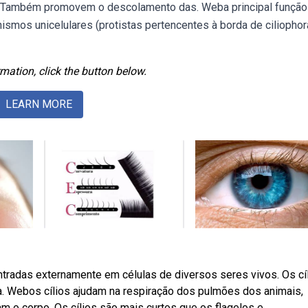
r. Também promovem o descolamento das. Weba principal funçã
nismos unicelulares (protistas pertencentes à borda de ciliophor
mation, click the button below.
LEARN MORE
ntradas externamente em células de diversos seres vivos. Os cí
. Webos cílios ajudam na respiração dos pulmões dos animais,
 o corpo. Os cílios são mais curtos que os flagelos e.