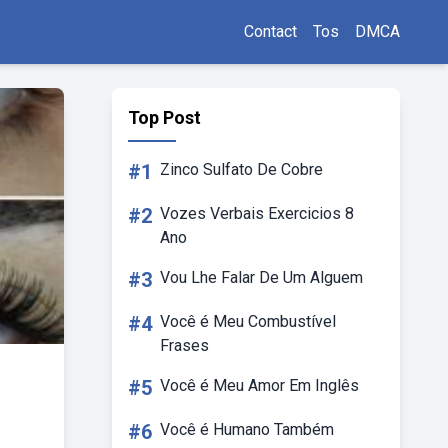
Contact
Tos
DMCA
Top Post
#1
Zinco Sulfato De Cobre
#2
Vozes Verbais Exercicios 8
Ano
#3
Vou Lhe Falar De Um Alguem
#4
Você é Meu Combustível
Frases
#5
Você é Meu Amor Em Inglês
#6
Você é Humano Também