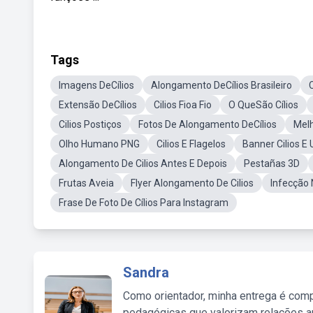
Tags
Imagens DeCílios
Alongamento DeCílios Brasileiro
Extensão DeCílios
Cilios Fioa Fio
O QueSão Cílios
Cilios Postiços
Fotos De Alongamento DeCílios
Melh
Olho Humano PNG
Cilios E Flagelos
Banner Cilios E
Alongamento De Cilios Antes E Depois
Pestañas 3D
Frutas Aveia
Flyer Alongamento De Cilios
Infecção 
Frase De Foto De Cílios Para Instagram
Sandra
Como orientador, minha entrega é comp
pedagógicas que valorizam relações au