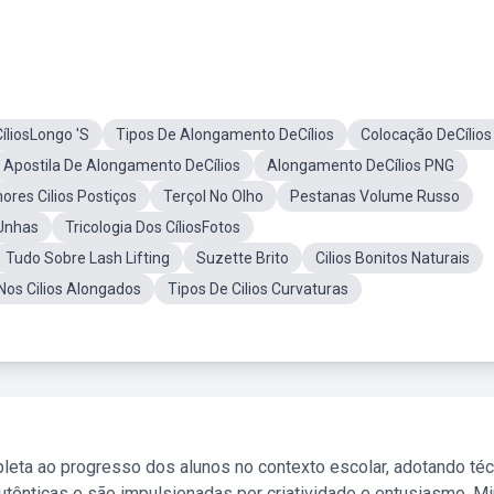
CíliosLongo 'S
Tipos De Alongamento DeCílios
Colocação DeCílios
Apostila De Alongamento DeCílios
Alongamento DeCílios PNG
ores Cilios Postiços
Terçol No Olho
Pestanas Volume Russo
 Unhas
Tricologia Dos CíliosFotos
Tudo Sobre Lash Lifting
Suzette Brito
Cilios Bonitos Naturais
Nos Cilios Alongados
Tipos De Cilios Curvaturas
leta ao progresso dos alunos no contexto escolar, adotando té
tênticas e são impulsionadas por criatividade e entusiasmo. M