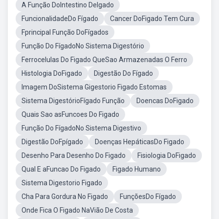
A Função DoIntestino Delgado
FuncionalidadeDo Fígado
Cancer DoFigado Tem Cura
Fprincipal Função DoFígados
Função Do FígadoNo Sistema Digestório
Ferrocelulas Do Figado QueSao Armazenadas O Ferro
Histologia DoFigado
Digestão Do Fígado
Imagem DoSistema Gigestorio Figado Estomas
Sistema DigestórioFígado Função
Doencas DoFigado
Quais Sao asFuncoes Do Figado
Função Do FígadoNo Sistema Digestivo
Digestão DoFpígado
Doenças HepáticasDo Figado
Desenho Para Desenho Do Figado
Fisiologia DoFigado
Qual E aFuncao Do Figado
Figado Humano
Sistema Digestorio Figado
Cha Para Gordura No Figado
FunçõesDo Fígado
Onde Fica O Figado NaVião De Costa