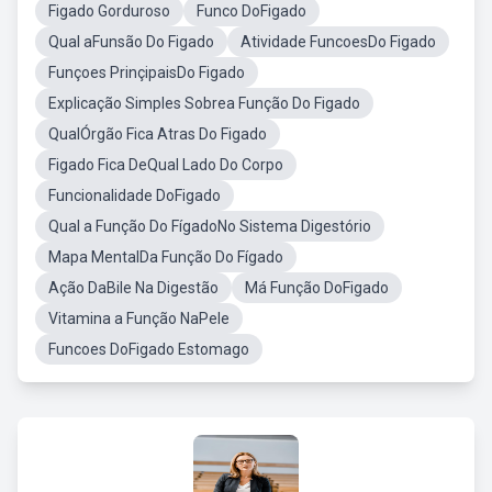
Figado Gorduroso
Funco DoFigado
Qual aFunsão Do Figado
Atividade FuncoesDo Figado
Funçoes PrinçipaisDo Figado
Explicação Simples Sobrea Função Do Figado
QualÓrgão Fica Atras Do Figado
Figado Fica DeQual Lado Do Corpo
Funcionalidade DoFigado
Qual a Função Do FígadoNo Sistema Digestório
Mapa MentalDa Função Do Fígado
Ação DaBile Na Digestão
Má Função DoFigado
Vitamina a Função NaPele
Funcoes DoFigado Estomago