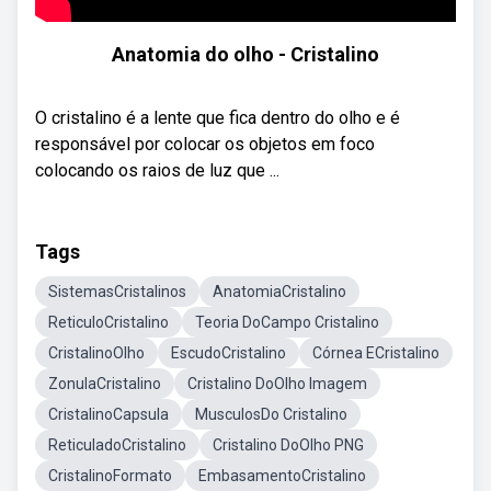
Anatomia do olho - Cristalino
O cristalino é a lente que fica dentro do olho e é
responsável por colocar os objetos em foco
colocando os raios de luz que ...
Tags
SistemasCristalinos
AnatomiaCristalino
ReticuloCristalino
Teoria DoCampo Cristalino
CristalinoOlho
EscudoCristalino
Córnea ECristalino
ZonulaCristalino
Cristalino DoOlho Imagem
CristalinoCapsula
MusculosDo Cristalino
ReticuladoCristalino
Cristalino DoOlho PNG
CristalinoFormato
EmbasamentoCristalino