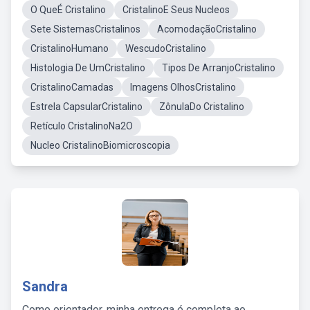
O QueÉ Cristalino
CristalinoE Seus Nucleos
Sete SistemasCristalinos
AcomodaçãoCristalino
CristalinoHumano
WescudoCristalino
Histologia De UmCristalino
Tipos De ArranjoCristalino
CristalinoCamadas
Imagens OlhosCristalino
Estrela CapsularCristalino
ZônulaDo Cristalino
Retículo CristalinoNa2O
Nucleo CristalinoBiomicroscopia
Sandra
Como orientador, minha entrega é completa ao