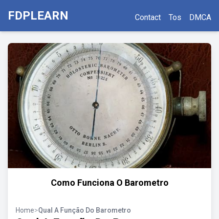
FDPLEARN
Contact
Tos
DMCA
Como Funciona O Barometro
Home
>
Qual A Função Do Barometro