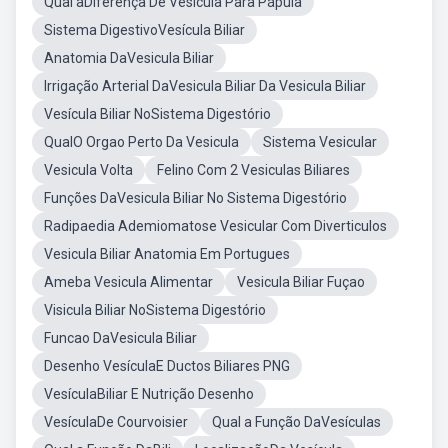
Qual aDiferença De Vesícula Para Pápula
Sistema DigestivoVesícula Biliar
Anatomia DaVesicula Biliar
Irrigação Arterial DaVesicula Biliar Da Vesicula Biliar
Vesícula Biliar NoSistema Digestório
QualO Orgao Perto Da Vesicula
Sistema Vesicular
Vesicula Volta
Felino Com 2 Vesiculas Biliares
Funções DaVesicula Biliar No Sistema Digestório
Radipaedia Ademiomatose Vesicular Com Diverticulos
Vesicula Biliar Anatomia Em Portugues
Ameba Vesicula Alimentar
Vesicula Biliar Fuçao
Visicula Biliar NoSistema Digestório
Funcao DaVesicula Biliar
Desenho VesículaE Ductos Biliares PNG
VesículaBiliar E Nutrição Desenho
VesículaDe Courvoisier
Qual a Função DaVesículas