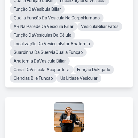
Qual a Função DaBili
LocalizaçãoDa Vesícula
Função DaVesibula Biliar
Qual a Função Da Vesícula No CorpoHumano
AR Na ParedeDa Vesícula Biliar
VesículaBiliar Fatos
Função DaVesículas Da Célula
Localização Da VesículaBiliar Anatomia
Guardinha Da SuerviaQual a Funçao
Anatomia DaVasicula Biliar
Canal DaVisicula Acupuntura
Função DoFigado
Ciencias Bile Funcao
Us Litiase Vesicular