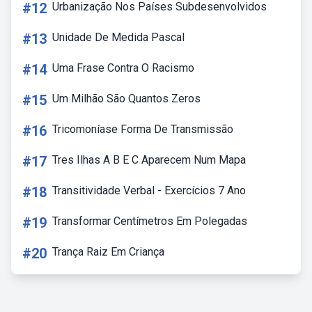
#12
Urbanização Nos Países Subdesenvolvidos
#13
Unidade De Medida Pascal
#14
Uma Frase Contra O Racismo
#15
Um Milhão São Quantos Zeros
#16
Tricomoníase Forma De Transmissão
#17
Tres Ilhas A B E C Aparecem Num Mapa
#18
Transitividade Verbal - Exercícios 7 Ano
#19
Transformar Centímetros Em Polegadas
#20
Trança Raiz Em Criança