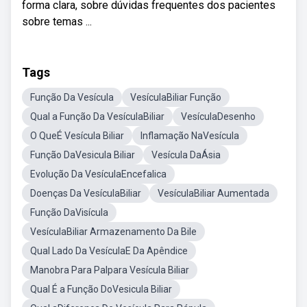
forma clara, sobre dúvidas frequentes dos pacientes
sobre temas ...
Tags
Função Da Vesícula
VesículaBiliar Função
Qual a Função Da VesículaBiliar
VesículaDesenho
O QueÉ Vesícula Biliar
Inflamação NaVesícula
Função DaVesicula Biliar
Vesícula DaÁsia
Evolução Da VesículaEncefalica
Doenças Da VesículaBiliar
VesículaBiliar Aumentada
Função DaVisícula
VesículaBiliar Armazenamento Da Bile
Qual Lado Da VesículaE Da Apêndice
Manobra Para Palpara Vesícula Biliar
Qual É a Função DoVesicula Biliar