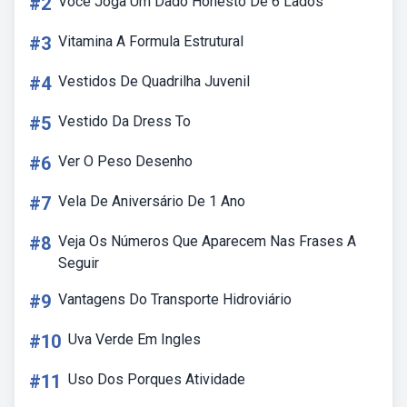
#2
Você Joga Um Dado Honesto De 6 Lados
#3
Vitamina A Formula Estrutural
#4
Vestidos De Quadrilha Juvenil
#5
Vestido Da Dress To
#6
Ver O Peso Desenho
#7
Vela De Aniversário De 1 Ano
#8
Veja Os Números Que Aparecem Nas Frases A
Seguir
#9
Vantagens Do Transporte Hidroviário
#10
Uva Verde Em Ingles
#11
Uso Dos Porques Atividade