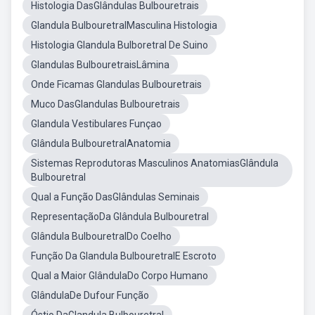
Histologia DasGlândulas Bulbouretrais
Glandula BulbouretralMasculina Histologia
Histologia Glandula Bulboretral De Suino
Glandulas BulbouretraisLâmina
Onde Ficamas Glandulas Bulbouretrais
Muco DasGlandulas Bulbouretrais
Glandula Vestibulares Funçao
Glândula BulbouretralAnatomia
Sistemas Reprodutoras Masculinos AnatomiasGlândula
Bulbouretral
Qual a Função DasGlândulas Seminais
RepresentaçãoDa Glândula Bulbouretral
Glândula BulbouretralDo Coelho
Função Da Glandula BulbouretralE Escroto
Qual a Maior GlândulaDo Corpo Humano
GlândulaDe Dufour Função