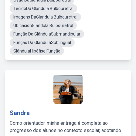
Óstio DaGlandula Bulbouretral
TecidoDa Glândula Bulbouretral
Imagens DaGlandula Bulbouretral
UbicacionGlândula Bulbouretral
Função Da GlândulaSubmandibular
Função Da GlândulaSublingual
GlândulaHipófise Função
Sandra
Como orientador, minha entrega é completa ao
progresso dos alunos no contexto escolar, adotando