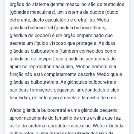
órgãos do sistema genital masculino são os testículos
(gônadas masculinas), um sistema de ductos (ducto
deferente, ducto ejaculatório e uretra), as. Weba
glândula bulbouretral (glandula bulbourethralis,
glândula de cooper) é um órgão emparelhado que
secreta um líquido viscoso que protege a. As duas
glândulas bulbouretrais (também conhecidos como
glândulas de cowper) são glândulas acessórias do
aparelho reprodutor masculino,. Webno homem sua
função não está completamente descrita. Webo que é
glândulas bulbouretrais: As glândulas bulbouretrais
são duas formações pequenas, arredondadas e algo
lobuladas, de coloração amarela e tamanho de uma.
Weba glândula bulbouretral é uma glândula pequena
aproximadamente do tamanho de uma ervilha que faz
parte do sistema reprodutor masculino. Weba glândula
bulbouretral é uma glândula localizada debaixo da