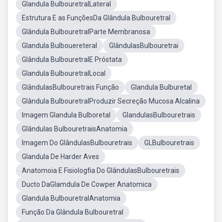
Glandula BulbouretralLateral
Estrutura E as FunçõesDa Glândula Bulbouretral
Glândula BulbouretralParte Membranosa
Glandula Bulbouereteral
GlândulasBulbouretrai
Glândula BulbouretralE Próstata
Glandula BulbouretralLocal
GlândulasBulbouretrais Função
Glandula Bulburetal
Glândula BulbouretralProduzir Secreção Mucosa Alcalina
Imagem Glandula Bulboretal
GlandulasBulbouretrais
Glândulas BulbouretraisAnatomia
Imagem Do GlândulasBulbouretrais
GLBulbouretrais
Glandula De Harder Aves
Anatomoia E Fisiologfia Do GlândulasBulbouretrais
Ducto DaGlamdula De Cowper Anatomica
Glandula BulbouretralAnatomia
Função Da Glândula Bulbouretral