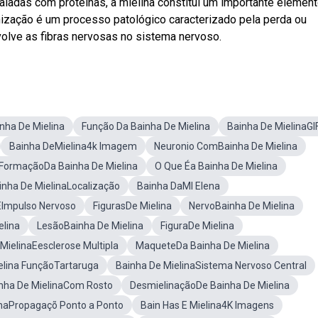
aladas com proteínas, a mielina constitui um importante elemen
nização é um processo patológico caracterizado pela perda ou
volve as fibras nervosas no sistema nervoso.
nha De Mielina
Função Da Bainha De Mielina
Bainha De MielinaGI
Bainha DeMielina4k Imagem
Neuronio ComBainha De Mielina
FormaçãoDa Bainha De Mielina
O Que Éa Bainha De Mielina
inha De MielinaLocalização
Bainha DaMI Elena
EImpulso Nervoso
FigurasDe Mielina
NervoBainha De Mielina
elina
LesãoBainha De Mielina
FiguraDe Mielina
MielinaEesclerose Multipla
MaqueteDa Bainha De Mielina
elina FunçãoTartaruga
Bainha De MielinaSistema Nervoso Central
nha De MielinaCom Rosto
DesmielinaçãoDe Bainha De Mielina
inaPropagaçõ Ponto a Ponto
Bain Has E Mielina4K Imagens