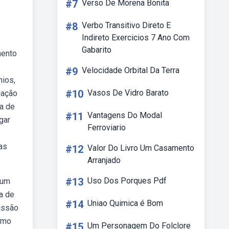
#7
Verso De Morena Bonita
#8
Verbo Transitivo Direto E
Indireto Exercicios 7 Ano Com
Gabarito
mento
#9
Velocidade Orbital Da Terra
nios,
#10
Vasos De Vidro Barato
gação
ha de
#11
Vantagens Do Modal
gar
Ferroviario
as
#12
Valor Do Livro Um Casamento
Arranjado
#13
Uso Dos Porques Pdf
 um
a de
#14
Uniao Quimica é Bom
missão
como
#15
Um Personagem Do Folclore