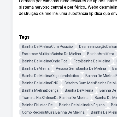
Formada por camadas bimoleculares de lípides interc
sistema nervoso central e periférico,. Weba desmieli
destruição da mielina, uma substância lipídica que en
Tags
Bainha De MielinaCom Posição
DesmielinizaçãoDa Bai
Esclerose MúltiplaBainha De Mielina
BainhaAmilifera
Bainha De MielinaOnde Fica
FotoBainha De Mielina
Bainha DeMieina
Pessoa SemBainha De Mielina
Ba
Bainha De MielinaOligodendrócitos
Bainha De Mielina 
Bainha De MielinaPNG
Cérebro Com MaisBainha De Mi
Bainha MielinaDoença
Bainha DeMileina
Bainha De 
Tiamina Na SínteseDa Bainha De Mielina
Bainha De Mi
Bainha ENucleo De
Bainha De MielinaNo Equino
Bai
Como Reconstituira Bainha De Mielina
Bainha De Miel