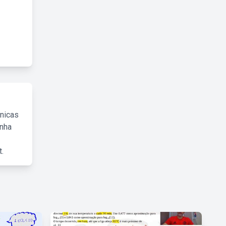
cnicas
inha
.