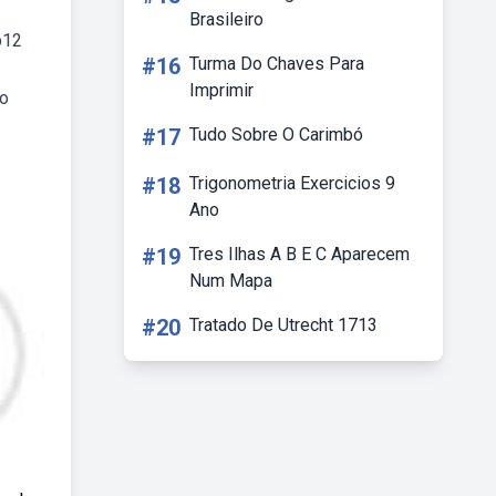
Brasileiro
b12
#16
Turma Do Chaves Para
Imprimir
do
#17
Tudo Sobre O Carimbó
#18
Trigonometria Exercicios 9
Ano
#19
Tres Ilhas A B E C Aparecem
Num Mapa
#20
Tratado De Utrecht 1713