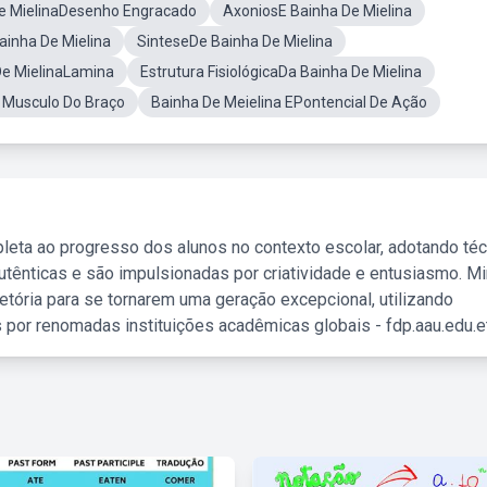
e MielinaDesenho Engracado
AxoniosE Bainha De Mielina
inha De Mielina
SinteseDe Bainha De Mielina
De MielinaLamina
Estrutura FisiológicaDa Bainha De Mielina
 Musculo Do Braço
Bainha De Meielina EPontencial De Ação
leta ao progresso dos alunos no contexto escolar, adotando té
tênticas e são impulsionadas por criatividade e entusiasmo. M
etória para se tornarem uma geração excepcional, utilizando
 por renomadas instituições acadêmicas globais - fdp.aau.edu.et