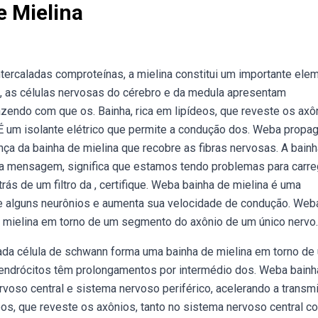
e Mielina
ercaladas comproteínas, a mielina constitui um importante ele
, as células nervosas do cérebro e da medula apresentam
azendo com que os. Bainha, rica em lipídeos, que reveste os axô
 É um isolante elétrico que permite a condução dos. Weba propa
ça da bainha de mielina que recobre as fibras nervosas. A bain
ta mensagem, significa que estamos tendo problemas para carre
s de um filtro da , certifique. Weba bainha de mielina é uma
de alguns neurônios e aumenta sua velocidade de condução. Web
 mielina em torno de um segmento do axônio de um único nervo.
ada célula de schwann forma uma bainha de mielina em torno de
dendrócitos têm prolongamentos por intermédio dos. Weba bainh
rvoso central e sistema nervoso periférico, acelerando a trans
eos, que reveste os axônios, tanto no sistema nervoso central 