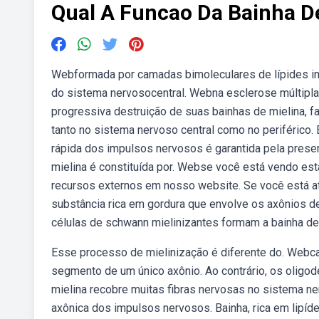
Qual A Funcao Da Bainha D
Webformada por camadas bimoleculares de lípides int
do sistema nervosocentral. Webna esclerose múltipla
progressiva destruição de suas bainhas de mielina, f
tanto no sistema nervoso central como no periférico.
rápida dos impulsos nervosos é garantida pela presen
mielina é constituída por. Webse você está vendo es
recursos externos em nosso website. Se você está atrá
substância rica em gordura que envolve os axônios 
células de schwann mielinizantes formam a bainha de
Esse processo de mielinização é diferente do. Webc
segmento de um único axônio. Ao contrário, os oligo
mielina recobre muitas fibras nervosas no sistema ne
axônica dos impulsos nervosos. Bainha, rica em lipíd