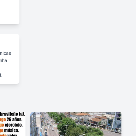
cnicas
inha
.