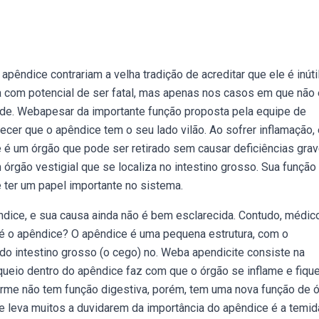
pêndice contrariam a velha tradição de acreditar que ele é inúti
 com potencial de ser fatal, mas apenas nos casos em que não 
ia de. Webapesar da importante função proposta pela equipe de
cer que o apêndice tem o seu lado vilão. Ao sofrer inflamação, 
e é um órgão que pode ser retirado sem causar deficiências gra
rgão vestigial que se localiza no intestino grosso. Sua função
ter um papel importante no sistema.
dice, e sua causa ainda não é bem esclarecida. Contudo, médic
 é o apêndice? O apêndice é uma pequena estrutura, com o
do intestino grosso (o cego) no. Weba apendicite consiste na
queio dentro do apêndice faz com que o órgão se inflame e fiqu
forme não tem função digestiva, porém, tem uma nova função de 
ue leva muitos a duvidarem da importância do apêndice é a temid