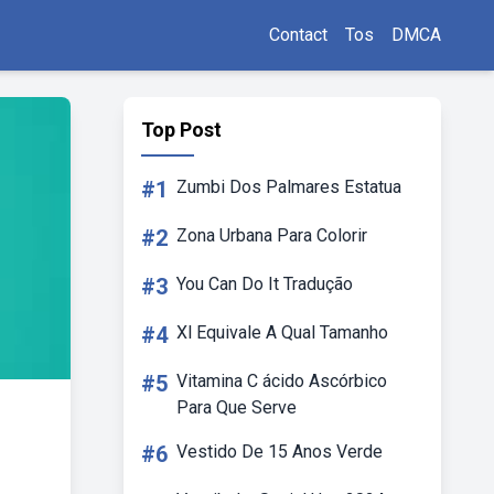
Contact
Tos
DMCA
Top Post
#1
Zumbi Dos Palmares Estatua
#2
Zona Urbana Para Colorir
#3
You Can Do It Tradução
#4
Xl Equivale A Qual Tamanho
#5
Vitamina C ácido Ascórbico
Para Que Serve
#6
Vestido De 15 Anos Verde