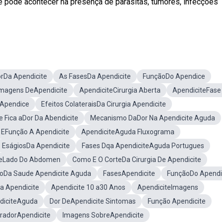
e pode acontecer na presença de parasitas, tumores, infecções
rDa Apendicite
As FasesDa Apendicite
FunçãoDo Apendice
Imagens DeApendicite
ApendiciteCirurgia Aberta
ApendiciteFase
 Apendice
Efeitos ColateraisDa Cirurgia Apendicite
 Fica aDor Da Abendicite
Mecanismo DaDor Na Apendicite Aguda
 EFunção A Apendicite
ApendiciteAguda Fluxograma
EságiosDa Apendicite
Fases Dqa ApendiciteAguda Portugues
iteLado Do Abdomen
Como E O CorteDa Cirurgia De Apendicite
ioDa Saude Apendicite Aguda
FasesApendicite
FunçãoDo Apendi
 a Apendicite
Apendicite 10 a30 Anos
ApendiciteImagens
ndiciteAguda
Dor DeApendicite Sintomas
Função Apendicite
uradorApendicite
Imagens SobreApendicite