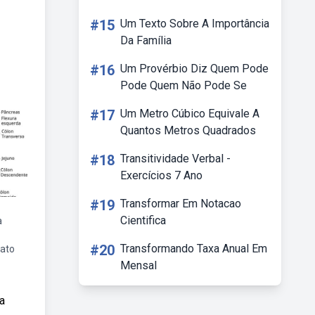
#15
Um Texto Sobre A Importância
Da Família
#16
Um Provérbio Diz Quem Pode
Pode Quem Não Pode Se
#17
Um Metro Cúbico Equivale A
Quantos Metros Quadrados
#18
Transitividade Verbal -
Exercícios 7 Ano
#19
Transformar Em Notacao
Cientifica
a
#20
Transformando Taxa Anual Em
ato
Mensal
a