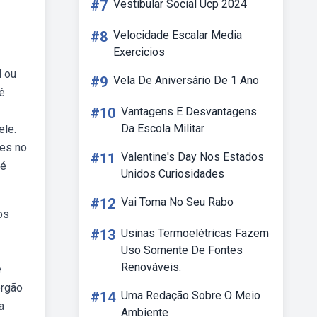
#7
Vestibular Social Ucp 2024
#8
Velocidade Escalar Media
Exercicios
l ou
#9
Vela De Aniversário De 1 Ano
é
#10
Vantagens E Desvantagens
Da Escola Militar
ele.
ves no
#11
Valentine's Day Nos Estados
 é
Unidos Curiosidades
#12
Vai Toma No Seu Rabo
os
#13
Usinas Termoelétricas Fazem
Uso Somente De Fontes
Renováveis.
e
órgão
#14
Uma Redação Sobre O Meio
a
Ambiente