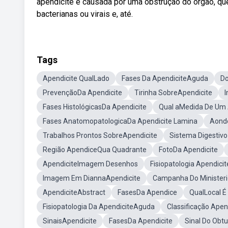
apendicite é causada por uma obstrução do órgão, qu
bacterianas ou virais e, até.
Tags
Apendicite QualLado
Fases Da ApendiciteAguda
Do
PrevençãoDa Apendicite
Tirinha SobreApendicite
Fases HistológicasDa Apendicite
Qual aMedida De Um
Fases AnatomopatologicaDa Apendicite Lamina
Aonde
Trabalhos Prontos SobreApendicite
Sistema Digestivo
Região ApendiceQua Quadrante
FotoDa Apendicite
ApendiciteImagem Desenhos
Fisiopatologia Apendic
Imagem Em DiannaApendicite
Campanha Do Minister
ApendiciteAbstract
FasesDa Apendice
QualLocal É
Fisiopatologia Da ApendiciteAguda
Classificação Ape
SinaisApendicite
FasesDa Apendicite
Sinal Do Obt