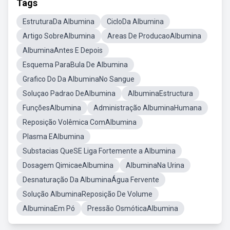
Tags
EstruturaDa Albumina
CicloDa Albumina
Artigo SobreAlbumina
Areas De ProducaoAlbumina
AlbuminaAntes E Depois
Esquema ParaBula De Albumina
Grafico Do Da AlbuminaNo Sangue
Soluçao Padrao DeAlbumina
AlbuminaEstructura
FunçõesAlbumina
Administração AlbuminaHumana
Reposição Volêmica ComAlbumina
Plasma EAlbumina
Substacias QueSE Liga Fortemente a Albumina
Dosagem QimicaeAlbumina
AlbuminaNa Urina
Desnaturação Da AlbuminaÁgua Fervente
Solução AlbuminaReposição De Volume
AlbuminaEm Pó
Pressão OsmóticaAlbumina