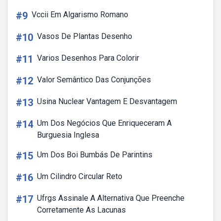
#9
Vccii Em Algarismo Romano
#10
Vasos De Plantas Desenho
#11
Varios Desenhos Para Colorir
#12
Valor Semântico Das Conjunções
#13
Usina Nuclear Vantagem E Desvantagem
#14
Um Dos Negócios Que Enriqueceram A
Burguesia Inglesa
#15
Um Dos Boi Bumbás De Parintins
#16
Um Cilindro Circular Reto
#17
Ufrgs Assinale A Alternativa Que Preenche
Corretamente As Lacunas