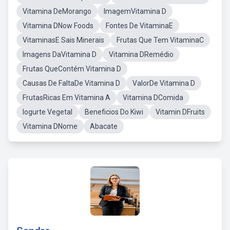
Vitamina DeMorango
ImagemVitamina D
Vitamina DNow Foods
Fontes De VitaminaE
VitaminasE Sais Minerais
Frutas Que Tem VitaminaC
Imagens DaVitamina D
Vitamina DRemédio
Frutas QueContém Vitamina D
Causas De FaltaDe Vitamina D
ValorDe Vitamina D
FrutasRicas Em Vitamina A
Vitamina DComida
Iogurte Vegetal
Beneficios Do Kiwi
Vitamin DFruits
Vitamina DNome
Abacate