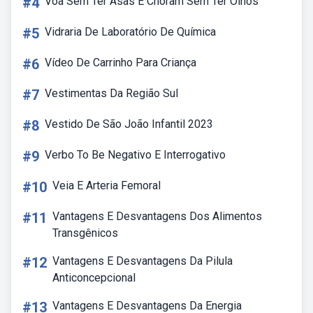
#4
Voa Sem Ter Asas E Choram Sem Ter Olhos
#5
Vidraria De Laboratório De Química
#6
Vídeo De Carrinho Para Criança
#7
Vestimentas Da Região Sul
#8
Vestido De São João Infantil 2023
#9
Verbo To Be Negativo E Interrogativo
#10
Veia E Arteria Femoral
#11
Vantagens E Desvantagens Dos Alimentos
Transgênicos
#12
Vantagens E Desvantagens Da Pilula
Anticoncepcional
#13
Vantagens E Desvantagens Da Energia